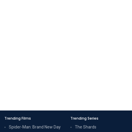
Trending Films
Trending Series
Spider-Man: Brand New Day
The Shards