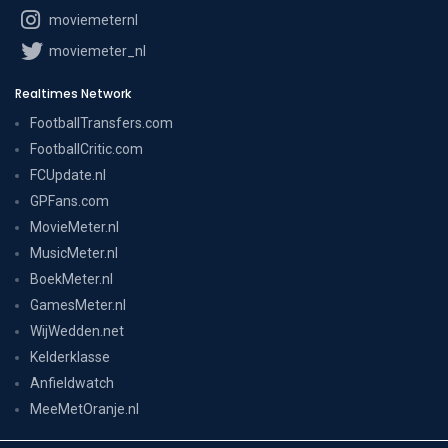
moviemeternl
moviemeter_nl
Realtimes Network
FootballTransfers.com
FootballCritic.com
FCUpdate.nl
GPFans.com
MovieMeter.nl
MusicMeter.nl
BoekMeter.nl
GamesMeter.nl
WijWedden.net
Kelderklasse
Anfieldwatch
MeeMetOranje.nl