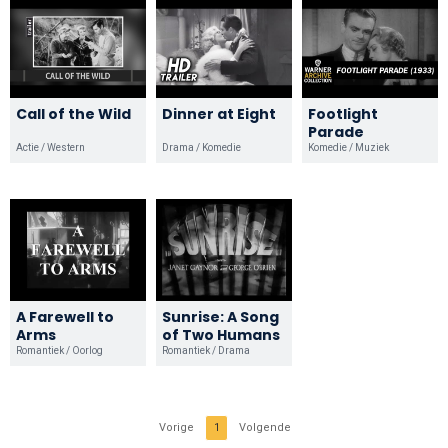
Call of the Wild
Dinner at Eight
Footlight
Parade
Actie / Western
Drama / Komedie
Komedie / Muziek
A Farewell to
Sunrise: A Song
Arms
of Two Humans
Romantiek / Oorlog
Romantiek / Drama
Vorige
1
Volgende