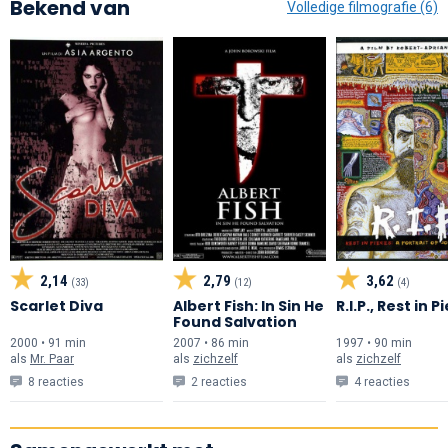
Bekend van
Volledige filmografie (6)
2,14
2,79
3,62
(33)
(12)
(4)
Scarlet Diva
Albert Fish: In Sin He
R.I.P., Rest in 
Found Salvation
2000 • 91 min
2007 • 86 min
1997 • 90 min
als
Mr. Paar
als
zichzelf
als
zichzelf
8 reacties
2 reacties
4 reacties