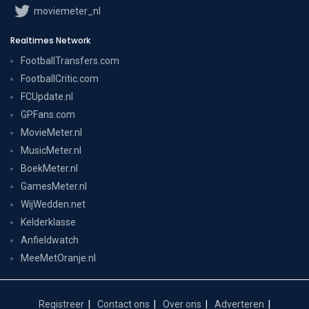
moviemeter_nl
Realtimes Network
FootballTransfers.com
FootballCritic.com
FCUpdate.nl
GPFans.com
MovieMeter.nl
MusicMeter.nl
BoekMeter.nl
GamesMeter.nl
WijWedden.net
Kelderklasse
Anfieldwatch
MeeMetOranje.nl
Registreer
Contact ons
Over ons
Adverteren