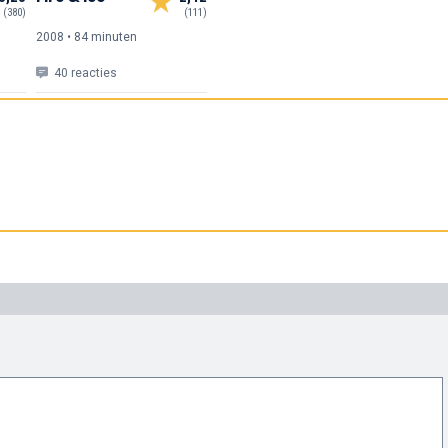
(380)
(111)
2008 • 84 min
uten
40 reacties