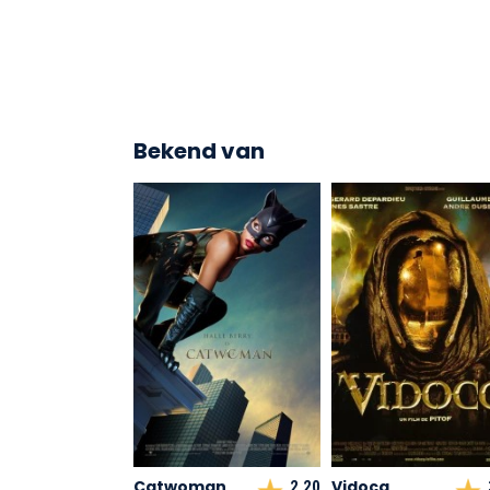
Bekend van
Catwoman
Vidocq
2,20