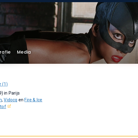
rafie
Media
r (1)
9) in Parijs
n
,
Vidocq
en
Fire & Ice
itof