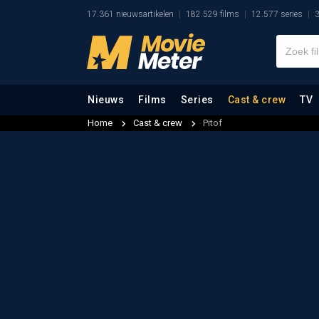
17.361 nieuwsartikelen
182.529 films
12.577 series
3
Nieuws
Films
Series
Cast & crew
TV
Home
Cast & crew
Pitof