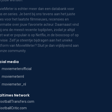
n jouw wensen.
ieMeter is echter meer dan een databank voor
ms en series. Je bent bij ons tevens aan het juiste
es voor het laatste filmnieuws, recensies en
ormatie over jouw favoriete acteur. Daarnaast vind
bij ons de meest recente toplijsten, zodat je altijd
t wat er populair is op Netflix, in de bioscoop of op
evisie. Zelf je steentje bijdragen aan het unieke
tform van MovieMeter? Sluit je dan vrijblijvend aan
 onze community.
cial media
moviemeterofficial
moviemeternl
moviemeter_nl
altimes Network
FootballTransfers.com
FootballCritic.com