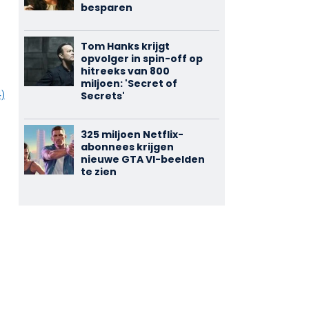
besparen
Tom Hanks krijgt
opvolger in spin-off op
hitreeks van 800
miljoen: 'Secret of
Secrets'
4)
325 miljoen Netflix-
abonnees krijgen
nieuwe GTA VI-beelden
te zien