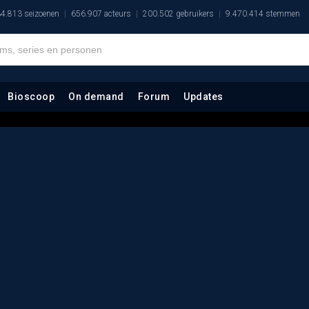
4.813 seizoenen
656.907 acteurs
200.502 gebruikers
9.470.414 stemmen
Bioscoop
On demand
Forum
Updates