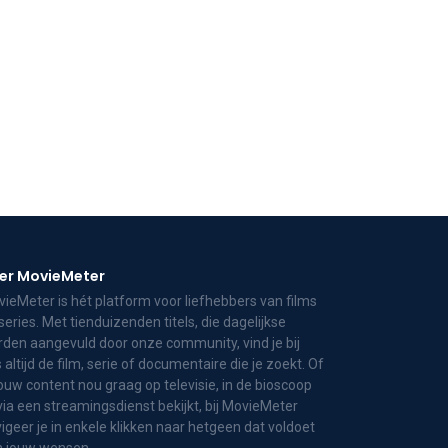
er MovieMeter
ieMeter is hét platform voor liefhebbers van films
series. Met tienduizenden titels, die dagelijkse
den aangevuld door onze community, vind je bij
 altijd de film, serie of documentaire die je zoekt. Of
jouw content nou graag op televisie, in de bioscoop
via een streamingsdienst bekijkt, bij MovieMeter
igeer je in enkele klikken naar hetgeen dat voldoet