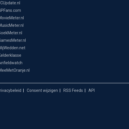
FCUpdate.nl
GPFans.com
MovieMeter.nl
MusicMeter.nl
BoekMeter.nl
GamesMeter.nl
WijWedden.net
Kelderklasse
Anfieldwatch
MeeMetOranje.nl
ivacybeleid
Consent wijzigen
RSS Feeds
API