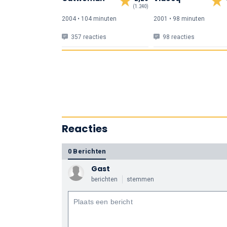
(1.240)
2004 • 104 min
uten
2001 • 98 min
uten
357 reacties
98 reacties
Reacties
0 Berichten
Gast
berichten
stemmen