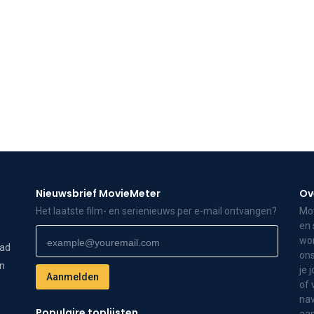
Nieuwsbrief MovieMeter
Ov
Het laatste film- en serienieuws per e-mail ontvangen?
Mov
en 
wor
dad
ons
on
je 
of 
nav
Populaire toplijsten