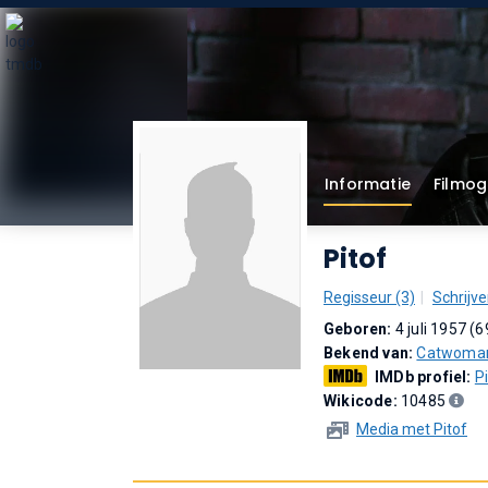
Informatie
Filmog
Pitof
Regisseur (3)
Schrijve
Geboren:
4 juli 1957 (6
Bekend van:
Catwoma
IMDb profiel:
P
Wikicode:
10485
Media met Pitof