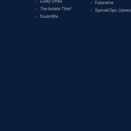
Lucky Strike
Futurama
The Isolate Thief
Special Ops: Liones
Soulm8te