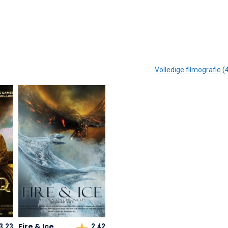
Volledige filmografie (
Fire & Ice
3,23
2,42