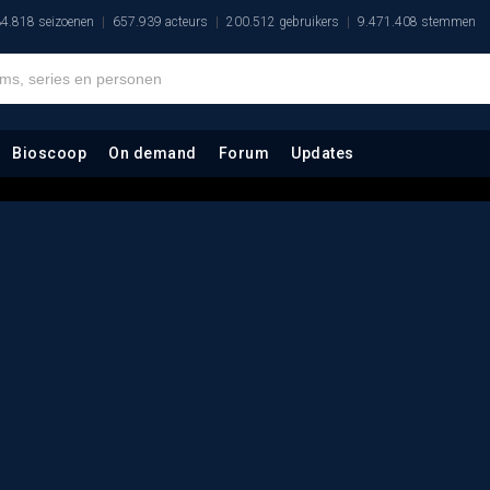
4.818 seizoenen
657.939 acteurs
200.512 gebruikers
9.471.408 stemmen
Bioscoop
On demand
Forum
Updates