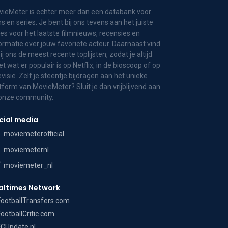
ieMeter is echter meer dan een databank voor
ms en series. Je bent bij ons tevens aan het juiste
es voor het laatste filmnieuws, recensies en
ormatie over jouw favoriete acteur. Daarnaast vind
bij ons de meest recente toplijsten, zodat je altijd
t wat er populair is op Netflix, in de bioscoop of op
evisie. Zelf je steentje bijdragen aan het unieke
tform van MovieMeter? Sluit je dan vrijblijvend aan
 onze community.
cial media
moviemeterofficial
moviemeternl
moviemeter_nl
altimes Network
FootballTransfers.com
FootballCritic.com
FCUpdate.nl