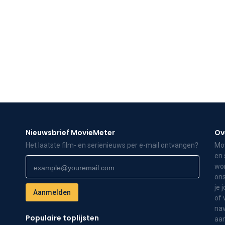
Nieuwsbrief MovieMeter
Ov
Het laatste film- en serienieuws per e-mail ontvangen?
Mov
en 
wor
ons
je 
of 
nav
Populaire toplijsten
aa