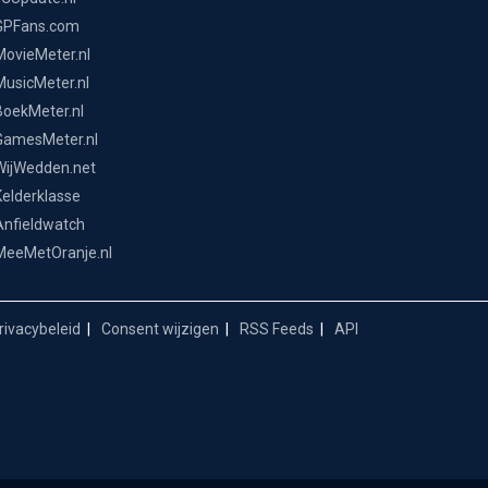
GPFans.com
MovieMeter.nl
MusicMeter.nl
BoekMeter.nl
GamesMeter.nl
WijWedden.net
Kelderklasse
Anfieldwatch
MeeMetOranje.nl
ivacybeleid
Consent wijzigen
RSS Feeds
API