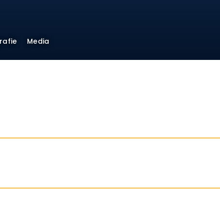
rafie
Media
a