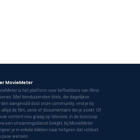
er MovieMeter
ieMeter is hét platform voor liefhebbers van films
series. Met tienduizenden titels, die dagelijkse
den aangevuld door onze community, vind je bij
 altijd de film, serie of documentaire die je zoekt. Of
jouw content nou graag op televisie, in de bioscoop
via een streamingsdienst bekijkt, bij MovieMeter
igeer je in enkele klikken naar hetgeen dat voldoet
n jouw wensen.