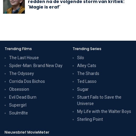
redden na de volgende storm van kritiek:
'Magie is eraf'
Trending Films
Trending Series
The Last House
Silo
Spider-Man: Brand New Day
Alley Cats
The Odyssey
The Shards
Corrida Dos Bichos
Ted Lasso
Obsession
Sugar
Evil Dead Burn
Stuart Fails to Save the
Universe
Supergirl
My Life with the Walter Boys
Soulm8te
Sterling Point
Nieuwsbrief MovieMeter