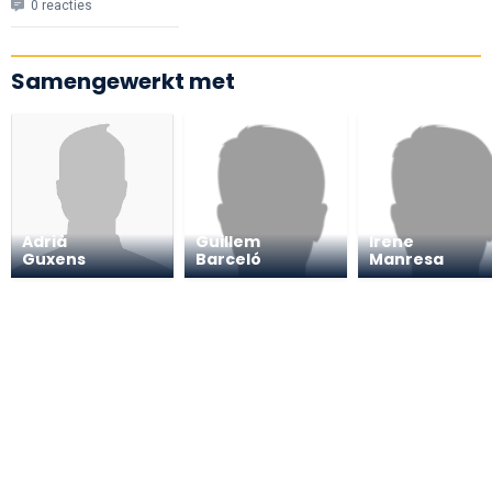
0 reacties
Samengewerkt met
Adrià
Guillem
Irene
Guxens
Barceló
Manresa