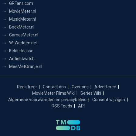
GPFans.com
MovieMeter.nl
MusicMeter.nl
BoekMeter.nl
GamesMeter.nl
WijWedden.net
Kelderklasse
Anfieldwatch
MeeMetOranje.nl
Registreer
Contact ons
Over ons
Adverteren
MovieMeter Films Wiki
Series Wiki
Algemene voorwaarden en privacybeleid
Consent wijzigen
RSS Feeds
API