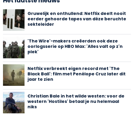
Het laatste nieuws
Gruwelijk en onthullend: Netflix deelt nooit
eerder gehoorde tapes van déze beruchte
sekteleider
'The Wire'-makers creëerden ook deze
oorlogsserie op HBO Max: 'Alles valt op z'n
plek'
Netflix verbreekt eigen record met 'The
Black Ball': film met Penélope Cruz later dit
jaar te zien
Christian Bale in het wilde westen: voor de
western 'Hostiles' betaal je nu helemaal
niks