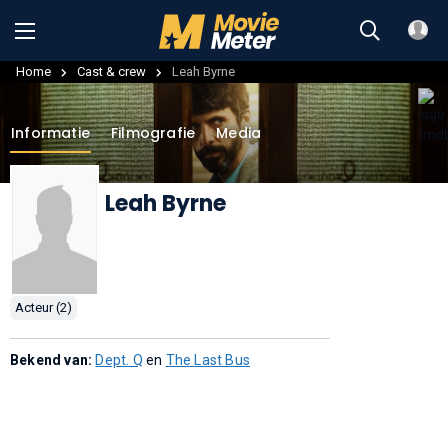
Home
Cast & crew
Leah Byrne
Informatie
Filmografie
Media
Leah Byrne
Acteur (2)
Bekend van:
Dept. Q
en
The Last Bus