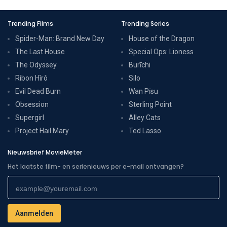
Trending Films
Trending Series
Spider-Man: Brand New Day
House of the Dragon
The Last House
Special Ops: Lioness
The Odyssey
Burīchi
Ribon Hîrô
Silo
Evil Dead Burn
Wan Pīsu
Obsession
Sterling Point
Supergirl
Alley Cats
Project Hail Mary
Ted Lasso
Nieuwsbrief MovieMeter
Het laatste film- en serienieuws per e-mail ontvangen?