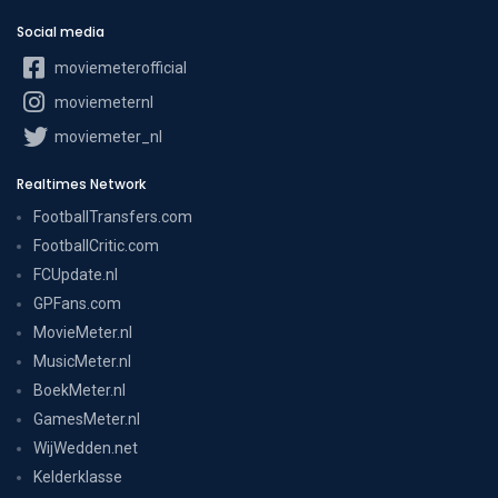
Social media
moviemeterofficial
moviemeternl
moviemeter_nl
Realtimes Network
FootballTransfers.com
FootballCritic.com
FCUpdate.nl
GPFans.com
MovieMeter.nl
MusicMeter.nl
BoekMeter.nl
GamesMeter.nl
WijWedden.net
Kelderklasse