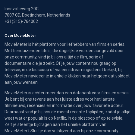
Innovatieweg 20C
7007 CD, Doetinchem, Netherlands
+31(315)-764002
Over MovieMeter
MovieMeter is hét platform voor liefhebbers van films en series.
Met tienduizenden titels, die dagelijkse worden aangevuld door
onze community, vind je bij ons altijd de film, serie of
documentaire die je zoekt. Of je jouw content nou graag op
televisie, in de bioscoop of via een streamingsdienst bekijkt, bij
MovieMeter navigeer je in enkele klikken naar hetgeen dat voldoet
aan jouw wensen.
MovieMeter is echter meer dan een databank voor films en series.
Je bent bij ons tevens aan het juiste adres voor het laatste
filmnieuws, recensies en informatie over jouw favoriete acteur.
Daarnaast vind je bij ons de meest recente toplijsten, zodat je altijd
weet wat er populair is op Netflix, in de bioscoop of op televisie.
Zelf je steentje bijdragen aan het unieke platform van
MovieMeter? Sluit je dan vrijblijvend aan bij onze community.