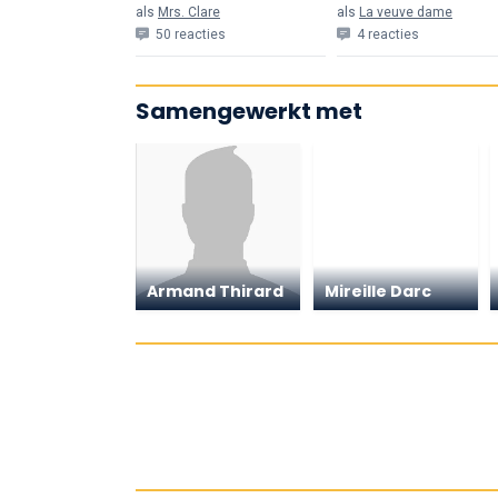
als
Mrs. Clare
als
La veuve dame
50 reacties
4 reacties
Samengewerkt met
Armand Thirard
Mireille Darc