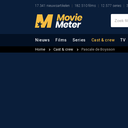
17.341 nieuwsartikelen
182.510 films
12.577 series
3
Nieuws
Films
Series
Cast & crew
TV
Home
Cast & crew
Pascale de Boysson