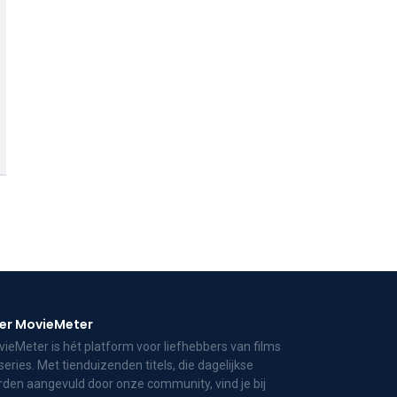
er MovieMeter
ieMeter is hét platform voor liefhebbers van films
series. Met tienduizenden titels, die dagelijkse
den aangevuld door onze community, vind je bij