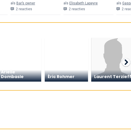
als
Bar’s owner
als
Elisabeth Lapeyre
als
Gasp
2 reacties
2 reacties
2 rea
Arielle
Dombasle
Éric Rohmer
Laurent Terzief