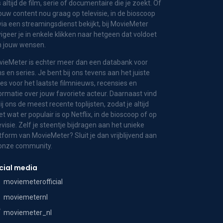
 altijd de film, serie of documentaire die je zoekt. Of
jouw content nou graag op televisie, in de bioscoop
via een streamingsdienst bekijkt, bij MovieMeter
igeer je in enkele klikken naar hetgeen dat voldoet
n jouw wensen.
ieMeter is echter meer dan een databank voor
ms en series. Je bent bij ons tevens aan het juiste
es voor het laatste filmnieuws, recensies en
ormatie over jouw favoriete acteur. Daarnaast vind
bij ons de meest recente toplijsten, zodat je altijd
t wat er populair is op Netflix, in de bioscoop of op
evisie. Zelf je steentje bijdragen aan het unieke
tform van MovieMeter? Sluit je dan vrijblijvend aan
 onze community.
cial media
moviemeterofficial
moviemeternl
moviemeter_nl