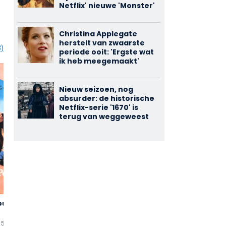
Netflix' nieuwe 'Monster'
Christina Applegate
herstelt van zwaarste
3)
periode ooit: 'Ergste wat
ik heb meegemaakt'
Nieuw seizoen, nog
absurder: de historische
Netflix-serie '1670' is
terug van weggeweest
uille
La Seconde
La Vieille
3,33
3,00
Vérité
Dame Indigne
(6)
(3)
15 min
uten
1966 • 90 min
uten
1965 • 94 min
uten