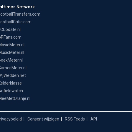
altimes Network
FootballTransfers.com
FootballCritic.com
FCUpdate.nl
GPFans.com
MovieMeter.nl
MusicMeter.nl
BoekMeter.nl
GamesMeter.nl
WijWedden.net
Kelderklasse
Anfieldwatch
MeeMetOranje.nl
ivacybeleid
Consent wijzigen
RSS Feeds
API