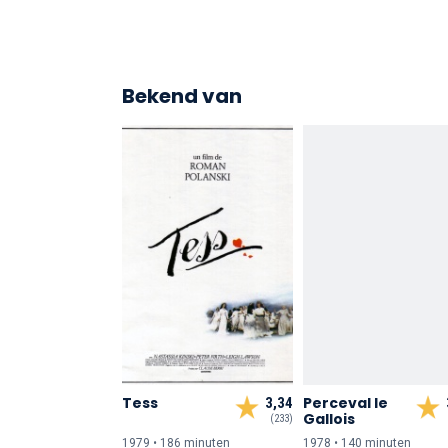
Bekend van
Tess
Perceval le
3,34
Gallois
(233)
1979 • 186 min
uten
1978 • 140 min
uten