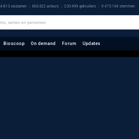
4.813 seizoenen
656.622 acteurs
200.499 gebruikers
9.470.164 stemmen
Bioscoop
On demand
Forum
Updates