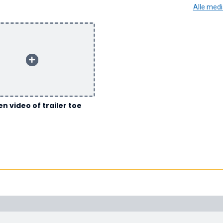
Alle med
n video of trailer toe