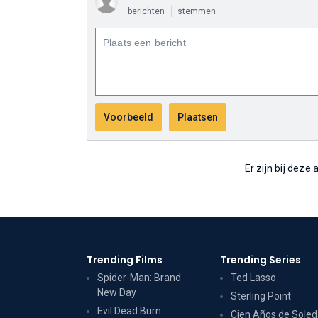
berichten
stemmen
Er zijn bij deze
Trending Films
Trending Series
Spider-Man: Brand
Ted Lasso
New Day
Sterling Point
Evil Dead Burn
Cien Años de Sole