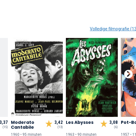
Volledige filmografie (1
Moderato
Les Abysses
Pot-Bo
3,37
3,42
3,08
Cantabile
(15)
(13)
(6)
1960 • 95 min
uten
1963 • 90 min
uten
1957 • 1