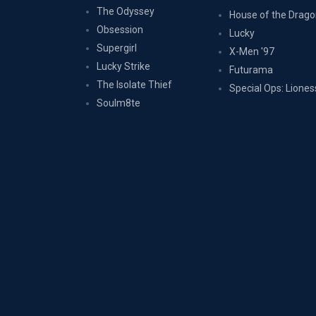
The Odyssey
House of the Drag
Obsession
Lucky
Supergirl
X-Men '97
Lucky Strike
Futurama
The Isolate Thief
Special Ops: Liones
Soulm8te