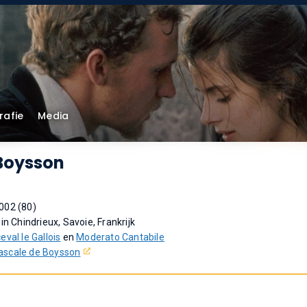
rafie
Media
Boysson
002 (80)
 in Chindrieux, Savoie, Frankrijk
eval le Gallois
en
Moderato Cantabile
ascale de Boysson