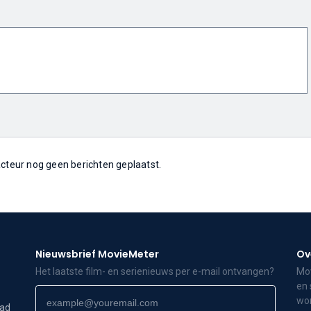
 acteur nog geen berichten geplaatst.
Nieuwsbrief MovieMeter
Ov
Het laatste film- en serienieuws per e-mail ontvangen?
Mov
en 
wor
dad