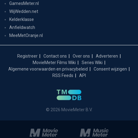
GamesMeter.nl
WijWedden.net
Kelderklasse
Anfieldwatch
MeeMetOranje.nl
Registreer
Contact ons
Over ons
Adverteren
MovieMeter Films Wiki
Series Wiki
Algemene voorwaarden en privacybeleid
Consent wijzigen
RSS Feeds
API
© 2026 MovieMeter B.V.