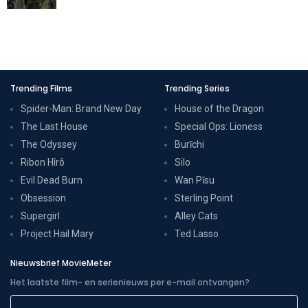
Trending Films
Trending Series
Spider-Man: Brand New Day
House of the Dragon
The Last House
Special Ops: Lioness
The Odyssey
Burīchi
Ribon Hîrô
Silo
Evil Dead Burn
Wan Pīsu
Obsession
Sterling Point
Supergirl
Alley Cats
Project Hail Mary
Ted Lasso
Nieuwsbrief MovieMeter
Het laatste film- en serienieuws per e-mail ontvangen?