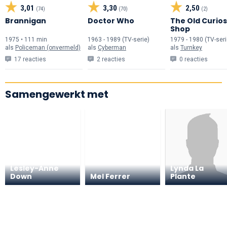
3,01
3,30
2,50
(74)
(70)
(2)
Brannigan
Doctor Who
The Old Curios
Shop
1975 • 111 min
1963 - 1989 (TV-serie)
1979 - 1980 (TV-seri
als
Policeman (onvermeld)
als
Cyberman
als
Turnkey
17 reacties
2 reacties
0 reacties
Samengewerkt met
Lesley-Anne
Lynda La
Down
Mel Ferrer
Plante