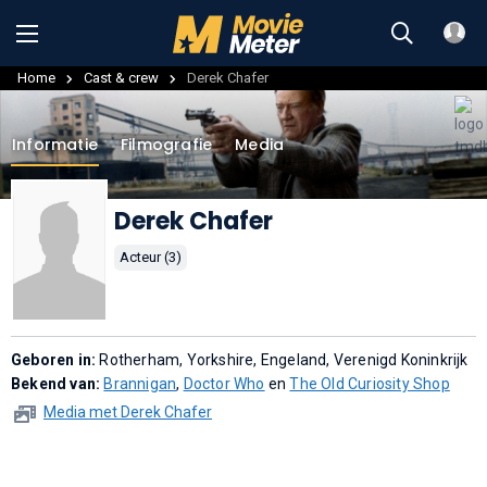
Home
Cast & crew
Derek Chafer
Informatie
Filmografie
Media
Derek Chafer
Acteur (3)
Geboren in:
Rotherham, Yorkshire, Engeland, Verenigd Koninkrijk
Bekend van:
Brannigan
,
Doctor Who
en
The Old Curiosity Shop
Media met Derek Chafer