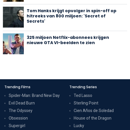
Tom Hanks krijgt opvolger in spin-off op
hitreeks van 800 miljoen: 'Secret of
Secrets'
325 miljoen Netflix-abonnees krijgen
nieuwe GTA VI-beelden te zien
Trending Films
Trending Series
Spider-Man: Brand New Day
Ted Lasso
Evil Dead Burn
Sterling Point
The Odyssey
Cien Años de Soledad
Obsession
House of the Dragon
Supergirl
Lucky