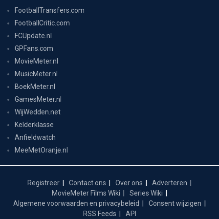
FootballTransfers.com
FootballCritic.com
FCUpdate.nl
GPFans.com
MovieMeter.nl
MusicMeter.nl
BoekMeter.nl
GamesMeter.nl
WijWedden.net
Kelderklasse
Anfieldwatch
MeeMetOranje.nl
Registreer
Contact ons
Over ons
Adverteren
MovieMeter Films Wiki
Series Wiki
Algemene voorwaarden en privacybeleid
Consent wijzigen
RSS Feeds
API