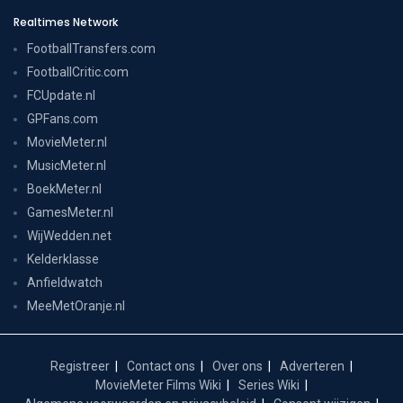
Realtimes Network
FootballTransfers.com
FootballCritic.com
FCUpdate.nl
GPFans.com
MovieMeter.nl
MusicMeter.nl
BoekMeter.nl
GamesMeter.nl
WijWedden.net
Kelderklasse
Anfieldwatch
MeeMetOranje.nl
Registreer
Contact ons
Over ons
Adverteren
MovieMeter Films Wiki
Series Wiki