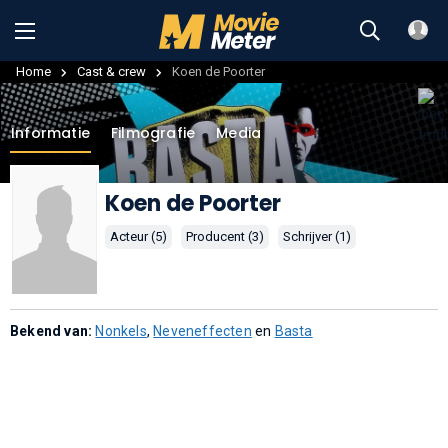
Home
Cast & crew
Koen de Poorter
Informatie
Filmografie
Media
Koen de Poorter
Acteur (5)
Producent (3)
Schrijver (1)
Bekend van:
Nonkels
,
Neveneffecten
en
Basta