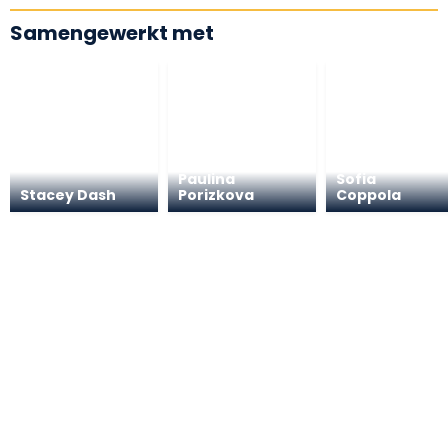
Samengewerkt met
Paulina
Sofia
Stacey Dash
Porizkova
Coppola