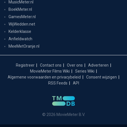
MusicMeter.nl
BoekMeter.nl
GamesMeter.nl
WijWedden.net
Kelderklasse
Anfieldwatch
MeeMetOranje.nl
Registreer
Contact ons
Over ons
Adverteren
MovieMeter Films Wiki
Series Wiki
Algemene voorwaarden en privacybeleid
Consent wijzigen
RSS Feeds
API
© 2026 MovieMeter B.V.