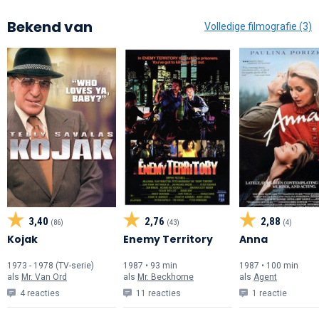
Bekend van
Volledige filmografie (3)
3,40
2,76
2,88
(86)
(43)
(4)
Kojak
Enemy Territory
Anna
1973 - 1978 (TV-serie)
1987 • 93 min
1987 • 100 min
als
Mr. Van Ord
als
Mr. Beckhorne
als
Agent
4 reacties
11 reacties
1 reactie