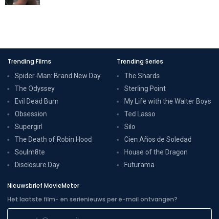
Trending Films
Trending Series
Spider-Man: Brand New Day
The Shards
The Odyssey
Sterling Point
Evil Dead Burn
My Life with the Walter Boys
Obsession
Ted Lasso
Supergirl
Silo
The Death of Robin Hood
Cien Años de Soledad
Soulm8te
House of the Dragon
Disclosure Day
Futurama
Nieuwsbrief MovieMeter
Het laatste film- en serienieuws per e-mail ontvangen?