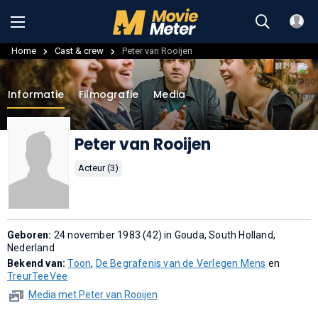
Home
Cast & crew
Peter van Rooijen
Informatie
Filmografie
Media
Peter van Rooijen
Acteur (3)
Geboren:
24 november 1983 (42) in Gouda, South Holland,
Nederland
Bekend van:
Toon
,
De Begrafenis van de Verlegen Mens
en
TreurTeeVee
Media met Peter van Rooijen