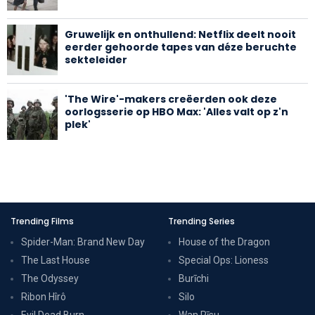
Gruwelijk en onthullend: Netflix deelt nooit
eerder gehoorde tapes van déze beruchte
sekteleider
'The Wire'-makers creëerden ook deze
oorlogsserie op HBO Max: 'Alles valt op z'n
plek'
Trending Films
Trending Series
Spider-Man: Brand New Day
House of the Dragon
The Last House
Special Ops: Lioness
The Odyssey
Burīchi
Ribon Hîrô
Silo
Evil Dead Burn
Wan Pīsu