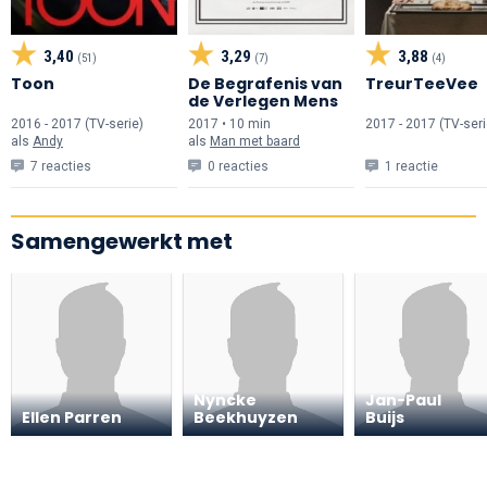
3,40
3,29
3,88
(51)
(7)
(4)
Toon
De Begrafenis van
TreurTeeVee
de Verlegen Mens
2016 - 2017 (TV-serie)
2017 • 10 min
2017 - 2017 (TV-seri
als
Andy
als
Man met baard
7 reacties
0 reacties
1 reactie
Samengewerkt met
Nyncke
Jan-Paul
Ellen Parren
Beekhuyzen
Buijs