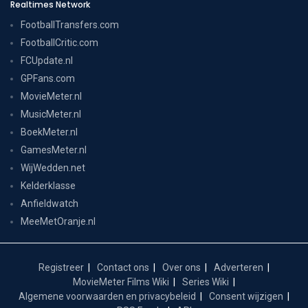
Realtimes Network
FootballTransfers.com
FootballCritic.com
FCUpdate.nl
GPFans.com
MovieMeter.nl
MusicMeter.nl
BoekMeter.nl
GamesMeter.nl
WijWedden.net
Kelderklasse
Anfieldwatch
MeeMetOranje.nl
Registreer
Contact ons
Over ons
Adverteren
MovieMeter Films Wiki
Series Wiki
Algemene voorwaarden en privacybeleid
Consent wijzigen