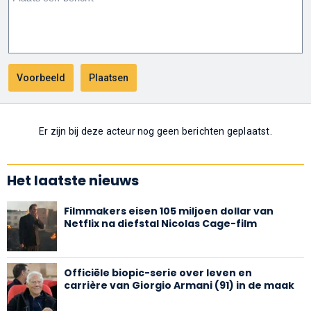
Er zijn bij deze acteur nog geen berichten geplaatst.
Het laatste nieuws
Filmmakers eisen 105 miljoen dollar van
Netflix na diefstal Nicolas Cage-film
Officiële biopic-serie over leven en
carrière van Giorgio Armani (91) in de maak