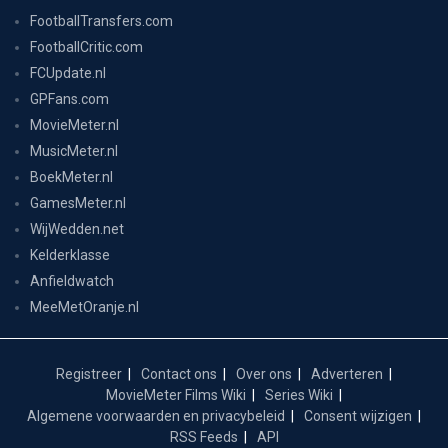
FootballTransfers.com
FootballCritic.com
FCUpdate.nl
GPFans.com
MovieMeter.nl
MusicMeter.nl
BoekMeter.nl
GamesMeter.nl
WijWedden.net
Kelderklasse
Anfieldwatch
MeeMetOranje.nl
Registreer
Contact ons
Over ons
Adverteren
MovieMeter Films Wiki
Series Wiki
Algemene voorwaarden en privacybeleid
Consent wijzigen
RSS Feeds
API