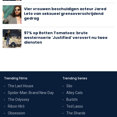
Vier vrouwen beschuldigen acteur Jared
Leto van seksueel grensoverschrijdend
gedrag
97% op Rotten Tomatoes: brute
westernserie 'Justified' verovert nu twee
diensten
Trending Films
Trending Series
The Last House
Silo
Spider-Man: Brand New Day
Alley Cats
The Odyssey
Burīchi
Ribon Hîrô
Ted Lasso
Obsession
The Shards