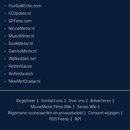
FootballCritic.com
FCUpdate.nl
GPFans.com
MovieMeter.nl
MusicMeter.nl
BoekMeter.nl
GamesMeter.nl
WijWedden.net
Kelderklasse
Anfieldwatch
MeeMetOranje.nl
Registreer
Contact ons
Over ons
Adverteren
MovieMeter Films Wiki
Series Wiki
Algemene voorwaarden en privacybeleid
Consent wijzigen
RSS Feeds
API