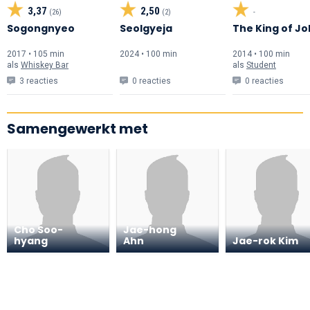
3,37
2,50
(26)
(2)
-
Sogongnyeo
Seolgyeja
The King of J
2017 • 105 min
2024 • 100 min
2014 • 100 min
als
Whiskey Bar
als
Student
3 reacties
0 reacties
0 reacties
Samengewerkt met
Cho Soo-
Jae-hong
hyang
Ahn
Jae-rok Kim