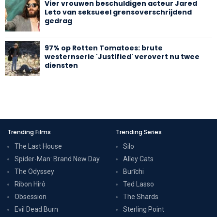
Vier vrouwen beschuldigen acteur Jared
Leto van seksueel grensoverschrijdend
gedrag
97% op Rotten Tomatoes: brute
westernserie 'Justified' verovert nu twee
diensten
Trending Films
Trending Series
The Last House
Silo
Spider-Man: Brand New Day
Alley Cats
The Odyssey
Burīchi
Ribon Hîrô
Ted Lasso
Obsession
The Shards
Evil Dead Burn
Sterling Point