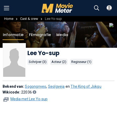
Home
Cast & crew
Lee Yo-sup
Informatie
Filmografie
Media
Lee Yo-sup
Schrijver (3)
Acteur (2)
Regisseur (1)
Bekend van:
Sogongnyeo
,
Seolgyeja
en
The King of Jokgu
Wikicode:
22036
Media met Lee Yo-sup