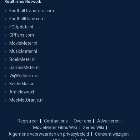
Realtimes Network
FootballTransfers.com
FootballCritic.com
FCUpdate.nl
GPFans.com
MovieMeter.nl
MusicMeter.nl
BoekMeter.nl
GamesMeter.nl
WijWedden.net
Kelderklasse
Anfieldwatch
MeeMetOranje.nl
Registreer
Contact ons
Over ons
Adverteren
MovieMeter Films Wiki
Series Wiki
Algemene voorwaarden en privacybeleid
Consent wijzigen