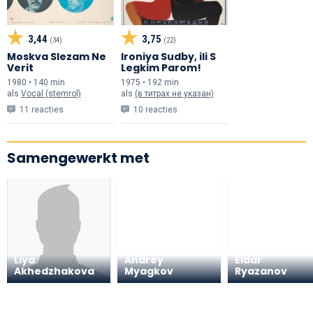
3,44
3,75
(34)
(22)
Moskva Slezam Ne
Ironiya Sudby, ili S
Verit
Legkim Parom!
1980 • 140 min
1975 • 192 min
als
Vocal (stemrol)
als
(в титрах не указан)
11 reacties
10 reacties
Samengewerkt met
Liya
Andrey
Eldar
Akhedzhakova
Myagkov
Ryazanov