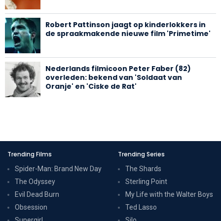
Robert Pattinson jaagt op kinderlokkers in
de spraakmakende nieuwe film 'Primetime'
Nederlands filmicoon Peter Faber (82)
overleden: bekend van 'Soldaat van
Oranje' en 'Ciske de Rat'
Trending Films
Trending Series
Spider-Man: Brand New Day
The Shards
The Odyssey
Sterling Point
Evil Dead Burn
My Life with the Walter Boys
Obsession
Ted Lasso
Supergirl
Silo