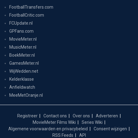
FootballTransfers.com
FootballCritic.com
FCUpdate.nl
GPFans.com
MovieMeter.nl
MusicMeter.nl
BoekMeter.nl
GamesMeter.nl
WijWedden.net
Kelderklasse
Anfieldwatch
MeeMetOranje.nl
Registreer
Contact ons
Over ons
Adverteren
MovieMeter Films Wiki
Series Wiki
Algemene voorwaarden en privacybeleid
Consent wijzigen
RSS Feeds
API