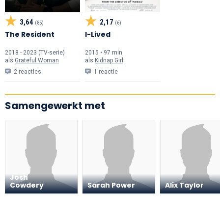
3,64
2,17
(85)
(6)
The Resident
I-Lived
2018 - 2023 (TV-serie)
2015 • 97 min
als
Grateful Woman
als
Kidnap Girl
2 reacties
1 reactie
Samengewerkt met
Josh
Cowdery
Sarah Power
Alix Taylor