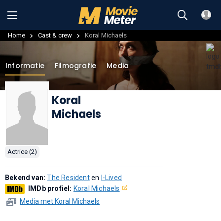
Home
Cast & crew
Koral Michaels
Informatie
Filmografie
Media
Koral
Michaels
Actrice (2)
Bekend van:
The Resident
en
I-Lived
IMDb profiel:
Koral Michaels
Media met Koral Michaels