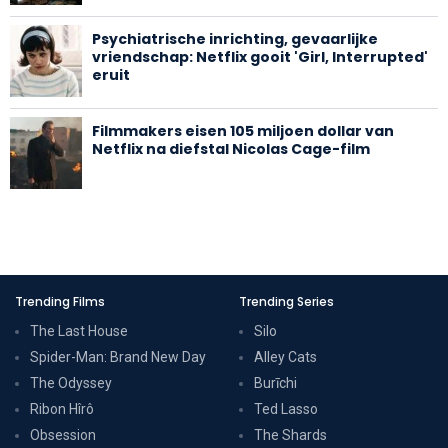
Psychiatrische inrichting, gevaarlijke
vriendschap: Netflix gooit 'Girl, Interrupted'
eruit
Filmmakers eisen 105 miljoen dollar van
Netflix na diefstal Nicolas Cage-film
Trending Films
Trending Series
The Last House
Silo
Spider-Man: Brand New Day
Alley Cats
The Odyssey
Burīchi
Ribon Hîrô
Ted Lasso
Obsession
The Shards