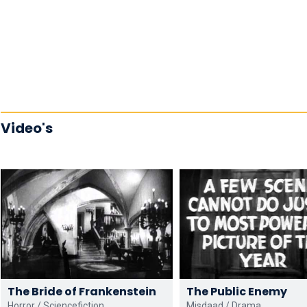
Video's
The Bride of Frankenstein
The Public Enemy
Horror / Sciencefiction
Misdaad / Drama