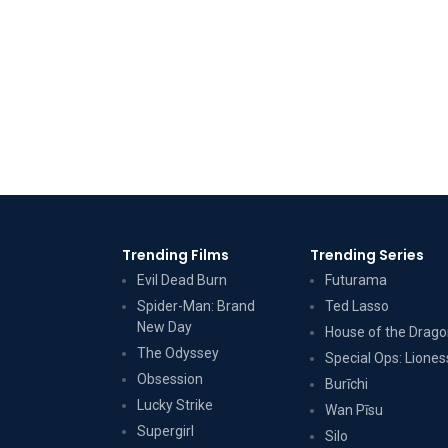
Trending Films
Trending Series
Evil Dead Burn
Futurama
Spider-Man: Brand
Ted Lasso
New Day
House of the Drag
The Odyssey
Special Ops: Liones
Obsession
Burīchi
Lucky Strike
Wan Pīsu
Supergirl
Silo