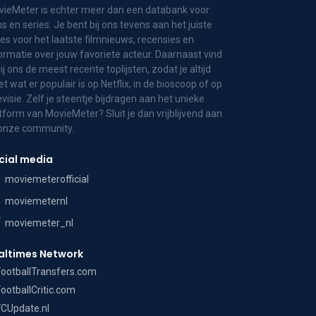
ieMeter is echter meer dan een databank voor
ms en series. Je bent bij ons tevens aan het juiste
es voor het laatste filmnieuws, recensies en
ormatie over jouw favoriete acteur. Daarnaast vind
bij ons de meest recente toplijsten, zodat je altijd
t wat er populair is op Netflix, in de bioscoop of op
evisie. Zelf je steentje bijdragen aan het unieke
tform van MovieMeter? Sluit je dan vrijblijvend aan
 onze community.
cial media
moviemeterofficial
moviemeternl
moviemeter_nl
altimes Network
FootballTransfers.com
FootballCritic.com
FCUpdate.nl