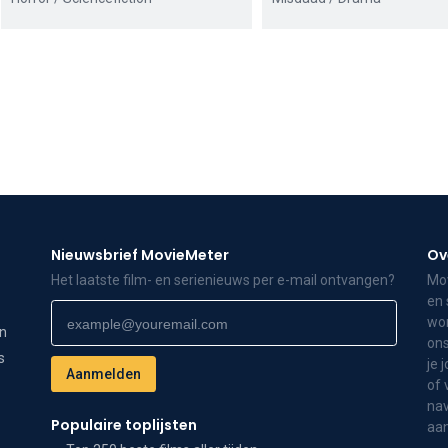
Nieuwsbrief MovieMeter
Ov
Het laatste film- en serienieuws per e-mail ontvangen?
Mov
en 
wor
on
ons
s
je 
of 
nav
Populaire toplijsten
aa