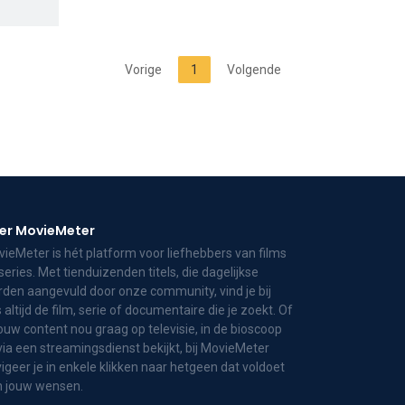
Vorige
1
Volgende
er MovieMeter
ieMeter is hét platform voor liefhebbers van films
series. Met tienduizenden titels, die dagelijkse
den aangevuld door onze community, vind je bij
 altijd de film, serie of documentaire die je zoekt. Of
jouw content nou graag op televisie, in de bioscoop
via een streamingsdienst bekijkt, bij MovieMeter
igeer je in enkele klikken naar hetgeen dat voldoet
n jouw wensen.