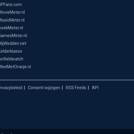
GPFans.com
MovieMeter.nl
MusicMeter.nl
BoekMeter.nl
GamesMeter.nl
WijWedden.net
Kelderklasse
Anfieldwatch
MeeMetOranje.nl
ivacybeleid
Consent wijzigen
RSS Feeds
API