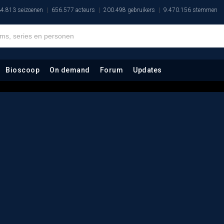
4.813 seizoenen
656.577 acteurs
200.498 gebruikers
9.470.156 stemmen
Bioscoop
On demand
Forum
Updates