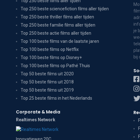
Top 250 beste films aller tijden
Mov
Top 250 beste sciencefiction films aller tijden
fil
Top 250 beste thriller films aller tijden
adr
inf
Top 250 beste familie films aller tijden
je 
Top 250 beste actie films aller tijden
wee
Top 100 beste films van de laatste jaren
tel
Top 100 beste films op Netflix
pla
bij
Top 100 beste films op Disney+
Top 100 beste films op Pathé Thuis
So
Top 50 beste films uit 2020
Top 50 beste films uit 2018
Top 50 beste films uit 2019
Top 25 beste films in het Nederlands
Corporate & Media
Re
Realtimes Network
Innovatieweg 20C