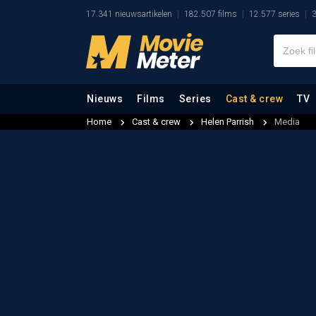
17.341 nieuwsartikelen
182.507 films
12.577 series
3
Nieuws
Films
Series
Cast & crew
TV
Home
Cast & crew
Helen Parrish
Media