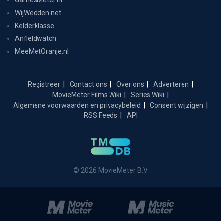
WijWedden.net
Kelderklasse
Anfieldwatch
MeeMetOranje.nl
Registreer
Contact ons
Over ons
Adverteren
MovieMeter Films Wiki
Series Wiki
Algemene voorwaarden en privacybeleid
Consent wijzigen
RSS Feeds
API
© 2026 MovieMeter B.V.