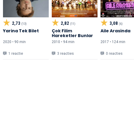
2,73
2,82
3,08
(13)
(11)
(6)
Yarina Tek Bilet
Çok Filim
Aile Arasinda
Hareketler Bunlar
2020 • 90 min
2010 • 94 min
2017 • 124 min
1 reactie
3 reacties
0 reacties