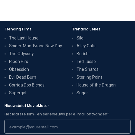
Trending Films
Trending Series
The Last House
Silo
Spider-Man: Brand New Day
Alley Cats
The Odyssey
Burīchi
Ribon Hîrô
Ted Lasso
Obsession
The Shards
Evil Dead Burn
Sterling Point
Corrida Dos Bichos
House of the Dragon
Supergirl
Sugar
Nieuwsbrief MovieMeter
Het laatste film- en serienieuws per e-mail ontvangen?