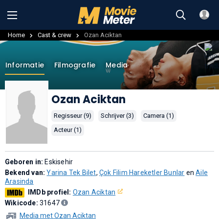
Home
Cast & crew
Ozan Aciktan
Informatie
Filmografie
Media
Ozan Aciktan
Regisseur (9)
Schrijver (3)
Camera (1)
Acteur (1)
Geboren in:
Eskisehir
Bekend van:
Yarina Tek Bilet
,
Çok Filim Hareketler Bunlar
en
Aile
Arasinda
IMDb profiel:
Ozan Aciktan
Wikicode:
31647
Media met Ozan Aciktan