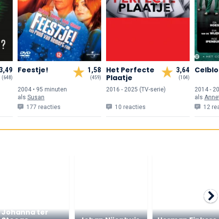
Feestje!
Het Perfecte
Celblo
3,49
1,58
3,64
Plaatje
(648)
(459)
(104)
2004 • 95 min
uten
2016 - 2025 (TV-serie)
2014 - 20
als
Susan
als
Annet
177 reacties
10 reacties
12 re
Johanna ter