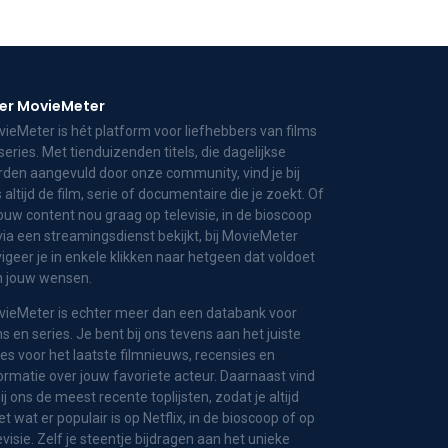
er MovieMeter
ieMeter is hét platform voor liefhebbers van films
series. Met tienduizenden titels, die dagelijkse
den aangevuld door onze community, vind je bij
 altijd de film, serie of documentaire die je zoekt. Of
jouw content nou graag op televisie, in de bioscoop
via een streamingsdienst bekijkt, bij MovieMeter
igeer je in enkele klikken naar hetgeen dat voldoet
n jouw wensen.
ieMeter is echter meer dan een databank voor
ms en series. Je bent bij ons tevens aan het juiste
es voor het laatste filmnieuws, recensies en
ormatie over jouw favoriete acteur. Daarnaast vind
bij ons de meest recente toplijsten, zodat je altijd
t wat er populair is op Netflix, in de bioscoop of op
evisie. Zelf je steentje bijdragen aan het unieke