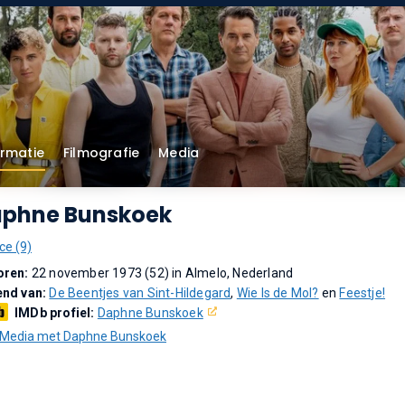
ormatie
Filmografie
Media
phne Bunskoek
ce (9)
oren:
22 november 1973 (52) in Almelo, Nederland
end van:
De Beentjes van Sint-Hildegard
,
Wie Is de Mol?
en
Feestje!
IMDb profiel:
Daphne Bunskoek
Media met Daphne Bunskoek