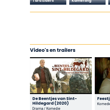
Tara Elders
Kamerling
Video's en trailers
De Beentjes van Sint-
Hildegard (2020)
Komedi
Drama / Komedie