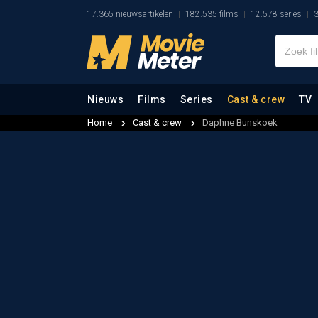
17.365 nieuwsartikelen
182.535 films
12.578 series
3
Nieuws
Films
Series
Cast & crew
TV
Home
Cast & crew
Daphne Bunskoek