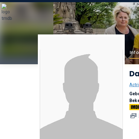
Inf
Da
Actri
Geb
Bek