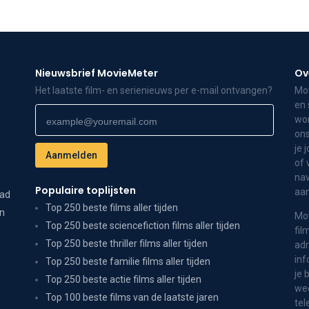
Nieuwsbrief MovieMeter
Ov
Het laatste film- en serienieuws per e-mail ontvangen?
Mov
en 
wor
ons
je 
of 
nav
Populaire toplijsten
aa
dad
Top 250 beste films aller tijden
on
Mov
Top 250 beste sciencefiction films aller tijden
fil
Top 250 beste thriller films aller tijden
adr
inf
Top 250 beste familie films aller tijden
je 
Top 250 beste actie films aller tijden
wee
Top 100 beste films van de laatste jaren
tel