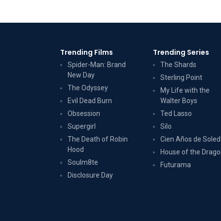
Trending Films
Trending Series
Spider-Man: Brand
The Shards
New Day
Sterling Point
The Odyssey
My Life with the
Evil Dead Burn
Walter Boys
Obsession
Ted Lasso
Supergirl
Silo
The Death of Robin
Cien Años de Sole
Hood
House of the Drag
Soulm8te
Futurama
Disclosure Day