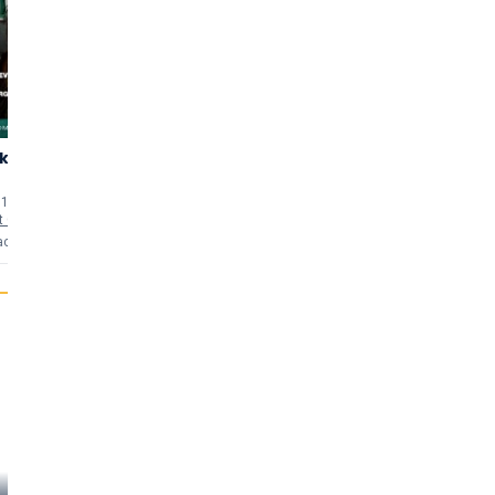
k H
Verborgen
The TMF Story
3,31
3,26
Verleden
(89)
(52)
17 (TV-serie)
2010 - 2026 (TV-serie)
2025 - 2025 (TV-serie)
 Cetin
acties
4 reacties
6 reacties
Roeland
Ingeborg Uyt
Belinda van