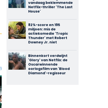
vandaag beklemmende
Netflix-thriller 'The Last
House'
82%-score en 195
miljoen: mis de
actiekomedie 'Tropic
Thunder' met Robert
Downey Jr. niet
Binnenkort verdwijnt
'Glory' van Netflix: de
Oscarwinnende
9)
oorlogsfilm van 'Blood
Diamond'-regisseur