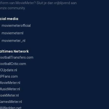
tform van MovieMeter? Sluit je dan vrijblijvend aan
 onze community.
cial media
moviemeterofficial
moviemeternl
moviemeter_nl
altimes Network
FootballTransfers.com
FootballCritic.com
FCUpdate.nl
GPFans.com
MovieMeter.nl
MusicMeter.nl
BoekMeter.nl
GamesMeter.nl
WijWedden.net