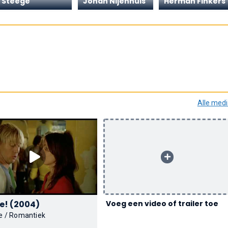
Steege
Johan Nijenhuis
Herman Finkers
Alle med
Feestje! (2004)
Voeg een video of trailer toe
e / Romantiek