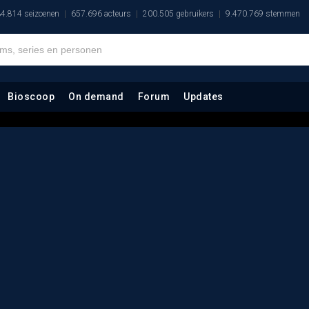
4.814 seizoenen
657.696 acteurs
200.505 gebruikers
9.470.769 stemmen
Bioscoop
On demand
Forum
Updates