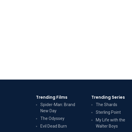
Trending Films
Trending Series
Spider-Man: Brand
The Shards
New Day
Sterling Point
The Odyssey
My Life with the
Evil Dead Burn
Walter Boys