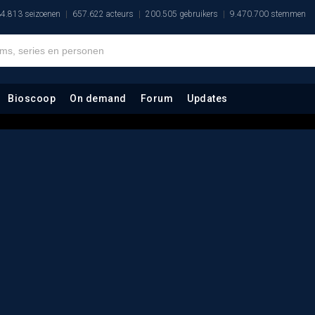
4.813 seizoenen
657.622 acteurs
200.505 gebruikers
9.470.700 stemmen
Bioscoop
On demand
Forum
Updates