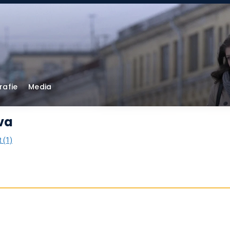
rafie
Media
va
 (1)