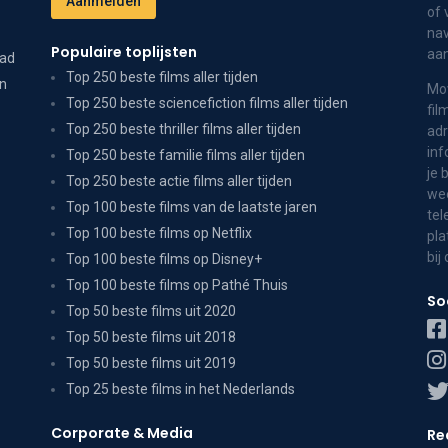
of 
nav
Populaire toplijsten
aa
dad
Top 250 beste films aller tijden
on
Mov
Top 250 beste sciencefiction films aller tijden
fil
Top 250 beste thriller films aller tijden
adr
inf
Top 250 beste familie films aller tijden
je 
Top 250 beste actie films aller tijden
wee
Top 100 beste films van de laatste jaren
tel
Top 100 beste films op Netflix
pla
bij
Top 100 beste films op Disney+
Top 100 beste films op Pathé Thuis
So
Top 50 beste films uit 2020
Top 50 beste films uit 2018
Top 50 beste films uit 2019
Top 25 beste films in het Nederlands
Corporate & Media
Re