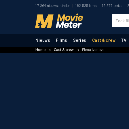
17.364 nieuwsartikelen
182.535 films
12.577 series
3
Nieuws
Films
Series
Cast & crew
TV
Home
Cast & crew
Elena Ivanova