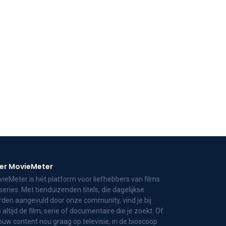
er MovieMeter
ieMeter is hét platform voor liefhebbers van films
series. Met tienduizenden titels, die dagelijkse
den aangevuld door onze community, vind je bij
 altijd de film, serie of documentaire die je zoekt. Of
jouw content nou graag op televisie, in de bioscoop