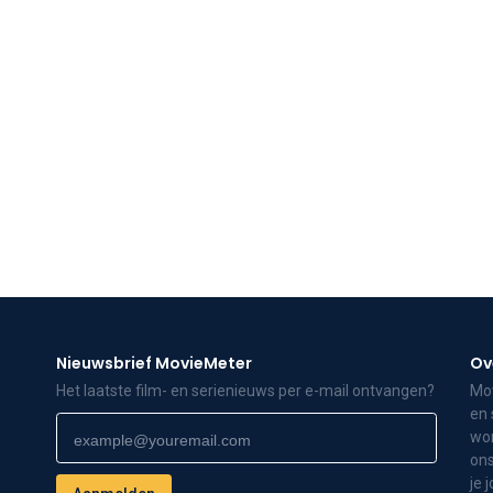
Nieuwsbrief MovieMeter
Ov
Het laatste film- en serienieuws per e-mail ontvangen?
Mov
en 
wor
ons
je 