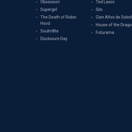
Obsession
Ted Lasso
Supergirl
Silo
The Death of Robin
Cien Años de Sole
Hood
House of the Drag
Soulm8te
Futurama
Disclosure Day