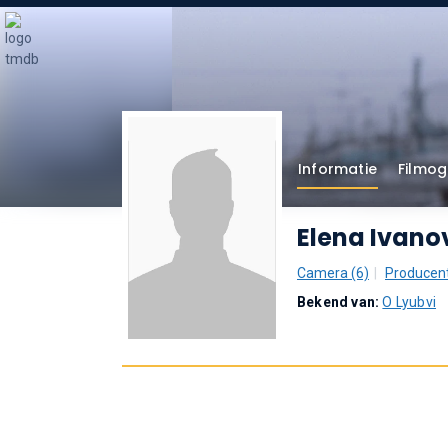
Informatie
Filmog
Elena Ivano
Camera (6)
Producent
Bekend van:
O Lyubvi