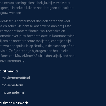
via een streamingsdienst bekijkt, bij MovieMeter
igeer je in enkele klikken naar hetgeen dat voldoet
n jouw wensen.
ieMeter is echter meer dan een databank voor
ms en series. Je bent bij ons tevens aan het juiste
es voor het laatste filmnieuws, recensies en
ormatie over jouw favoriete acteur. Daarnaast vind
bij ons de meest recente toplijsten, zodat je altijd
t wat er populair is op Netflix, in de bioscoop of op
evisie. Zelf je steentje bijdragen aan het unieke
tform van MovieMeter? Sluit je dan vrijblijvend aan
 onze community.
cial media
moviemeterofficial
moviemeternl
moviemeter_nl
altimes Network