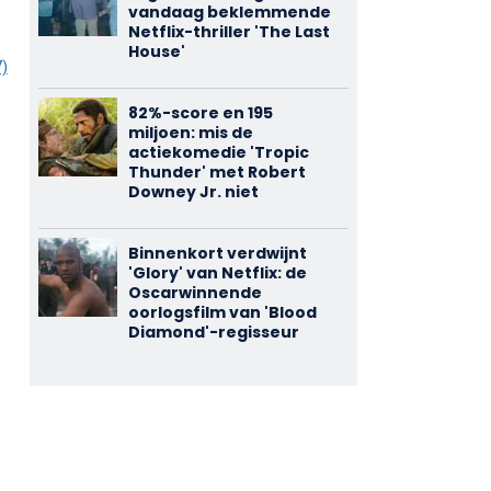
vandaag beklemmende
Netflix-thriller 'The Last
House'
7)
82%-score en 195
miljoen: mis de
actiekomedie 'Tropic
Thunder' met Robert
Downey Jr. niet
Binnenkort verdwijnt
'Glory' van Netflix: de
Oscarwinnende
oorlogsfilm van 'Blood
Diamond'-regisseur