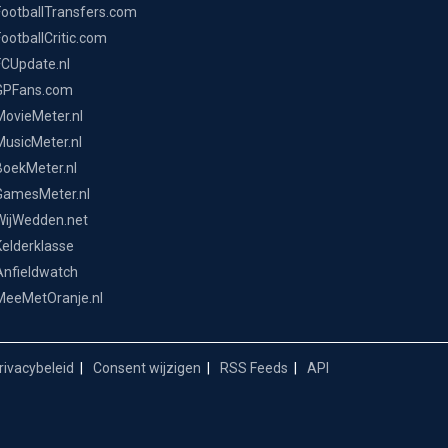
FootballTransfers.com
FootballCritic.com
FCUpdate.nl
GPFans.com
MovieMeter.nl
MusicMeter.nl
BoekMeter.nl
GamesMeter.nl
WijWedden.net
Kelderklasse
Anfieldwatch
MeeMetOranje.nl
ivacybeleid
Consent wijzigen
RSS Feeds
API