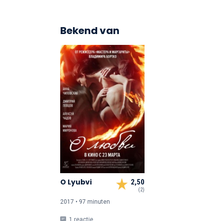
Bekend van
O Lyubvi
2,50
(2)
2017 • 97 min
uten
1 reactie