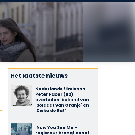
Het laatste nieuws
Nederlands filmicoon
Peter Faber (82)
overleden: bekend van
'Soldaat van Oranje' en
'Ciske de Rat'
'Now You See Me'-
regisseur brengt vanaf