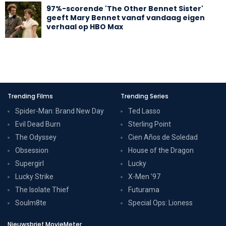
97%-scorende 'The Other Bennet Sister'
geeft Mary Bennet vanaf vandaag eigen
verhaal op HBO Max
Trending Films
Trending Series
Spider-Man: Brand New Day
Ted Lasso
Evil Dead Burn
Sterling Point
The Odyssey
Cien Años de Soledad
Obsession
House of the Dragon
Supergirl
Lucky
Lucky Strike
X-Men '97
The Isolate Thief
Futurama
Soulm8te
Special Ops: Lioness
Nieuwsbrief MovieMeter