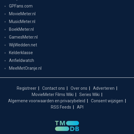
GPFans.com
MovieMeter.nl
MusicMeter.nl
BoekMeter.nl
GamesMeter.nl
WijWedden.net
Kelderklasse
Anfieldwatch
MeeMetOranje.nl
Registreer
Contact ons
Over ons
Adverteren
MovieMeter Films Wiki
Series Wiki
Algemene voorwaarden en privacybeleid
Consent wijzigen
RSS Feeds
API