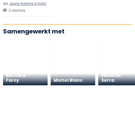
als
Jeune homme à moto
2 reacties
Samengewerkt met
Bernard
Eduardo
Farcy
Michel Blanc
Serra