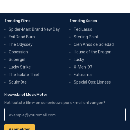
Trending Films
Trending Series
Spider-Man: Brand New Day
Ted Lasso
Evil Dead Burn
Sterling Point
The Odyssey
Cien Años de Soledad
Obsession
House of the Dragon
Supergirl
Lucky
Lucky Strike
X-Men '97
The Isolate Thief
Futurama
Soulm8te
Special Ops: Lioness
Nieuwsbrief MovieMeter
Het laatste film- en serienieuws per e-mail ontvangen?