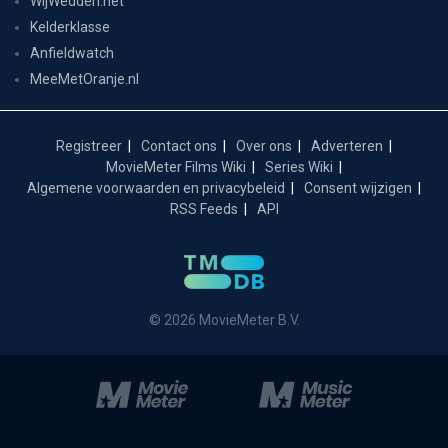
WijWedden.net
Kelderklasse
Anfieldwatch
MeeMetOranje.nl
Registreer
Contact ons
Over ons
Adverteren
MovieMeter Films Wiki
Series Wiki
Algemene voorwaarden en privacybeleid
Consent wijzigen
RSS Feeds
API
© 2026 MovieMeter B.V.