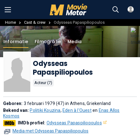
Home
Cast & crew
Odysseas Papaspiliopoulos
Informatie
Filmografie
Media
Odysseas
Papaspiliopoulos
Acteur (7)
Geboren:
3 februari 1979 (47) in Athens, Griekenland
Bekend van:
Politiki Kouzina
,
Eden à l'Ouest
en
Enas Allos
Kosmos
IMDb profiel:
Odysseas Papaspiliopoulos
Media met Odysseas Papaspiliopoulos