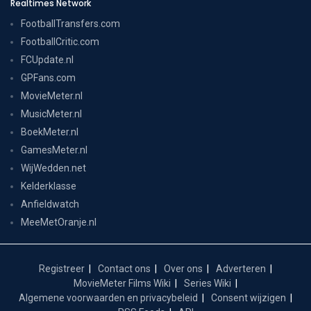
Realtimes Network
FootballTransfers.com
FootballCritic.com
FCUpdate.nl
GPFans.com
MovieMeter.nl
MusicMeter.nl
BoekMeter.nl
GamesMeter.nl
WijWedden.net
Kelderklasse
Anfieldwatch
MeeMetOranje.nl
Registreer
Contact ons
Over ons
Adverteren
MovieMeter Films Wiki
Series Wiki
Algemene voorwaarden en privacybeleid
Consent wijzigen