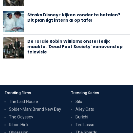
Straks Disney+ kijken zonder te betalen?
Dit plan ligt intern al op tafel
De rol die Robin Williams onsterfelijk
maakte: 'Dead Poet Society' vanavond op
televisie
Trending Films
Trending Series
The Last House
Silo
Spider-Man: Brand New Day
Alley Cats
The Odyssey
Burīchi
Ribon Hîrô
Ted Lasso
Obsession
The Shards