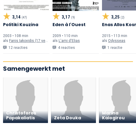
3,14
3,17
3,25
(47)
(9)
(2)
Politiki Kouzina
Eden à l'Ouest
Enas Allos Ko
2003 • 108 min
2009 • 110 min
2015 • 113 min
als
Fanis Iakovidis (17 years old)
als
L'ami d'Elias
als
Odysseas
12 reacties
4 reacties
1 reactie
Samengewerkt met
Christoforos
Marina
Papakaliatis
Zeta Douka
Kalogirou