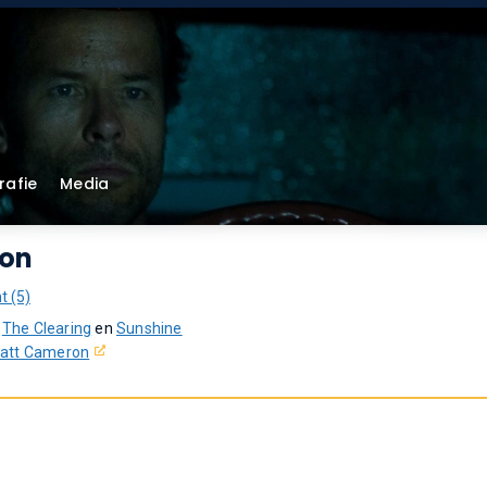
rafie
Media
on
t (5)
,
The Clearing
en
Sunshine
att Cameron