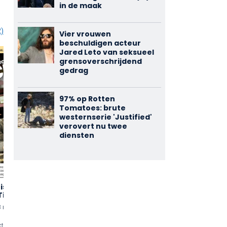
in de maak
2)
Vier vrouwen
beschuldigen acteur
Jared Leto van seksueel
grensoverschrijdend
gedrag
97% op Rotten
Tomatoes: brute
westernserie 'Justified'
verovert nu twee
diensten
ish:
Jack Irish:
Safe Harbour
2,33
3,00
Tide
Dead Point
(3)
(2)
3 min
uten
2014 • 83 min
uten
2018 - 2018 (TV-serie)
cties
0 reacties
0 reacties