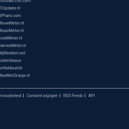
FootballCritic.com
FCUpdate.nl
GPFans.com
MovieMeter.nl
MusicMeter.nl
BoekMeter.nl
GamesMeter.nl
WijWedden.net
Kelderklasse
Anfieldwatch
MeeMetOranje.nl
ivacybeleid
Consent wijzigen
RSS Feeds
API