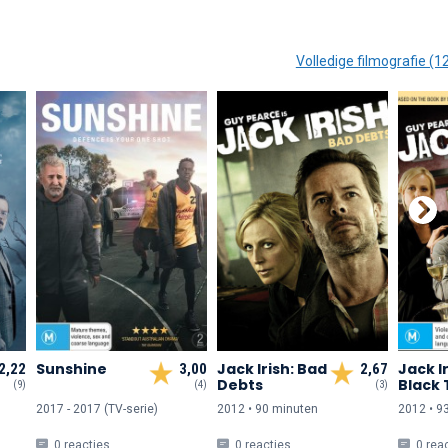
Volledige filmografie (1
Sunshine
Jack Irish: Bad
Jack Ir
2,22
3,00
2,67
Debts
Black 
(9)
(4)
(3)
2017 - 2017 (TV-serie)
2012 • 90 min
uten
2012 • 9
0 reacties
0 reacties
0 rea