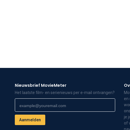
Nieuwsbrief MovieMeter
Ov
Het laatste film- en serienieuws per e-mail ontvangen?
Mov
en 
wor
ons
je 
of 
nav