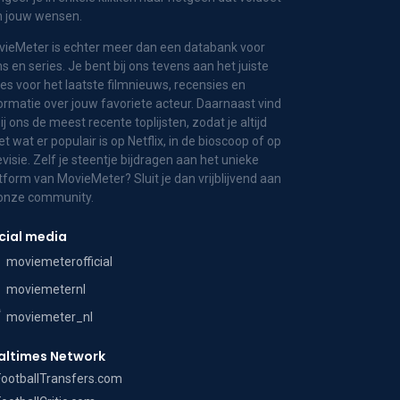
n jouw wensen.
ieMeter is echter meer dan een databank voor
ms en series. Je bent bij ons tevens aan het juiste
es voor het laatste filmnieuws, recensies en
ormatie over jouw favoriete acteur. Daarnaast vind
bij ons de meest recente toplijsten, zodat je altijd
t wat er populair is op Netflix, in de bioscoop of op
evisie. Zelf je steentje bijdragen aan het unieke
tform van MovieMeter? Sluit je dan vrijblijvend aan
 onze community.
cial media
moviemeterofficial
moviemeternl
moviemeter_nl
altimes Network
FootballTransfers.com