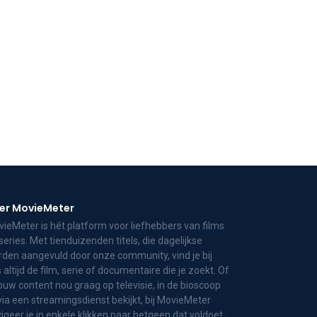
er MovieMeter
ieMeter is hét platform voor liefhebbers van films
series. Met tienduizenden titels, die dagelijkse
den aangevuld door onze community, vind je bij
 altijd de film, serie of documentaire die je zoekt. Of
jouw content nou graag op televisie, in de bioscoop
via een streamingsdienst bekijkt, bij MovieMeter
igeer je in enkele klikken naar hetgeen dat voldoet