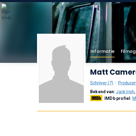
Informatie
Filmog
Matt Camer
Schrijver (7)
Producen
Bekend van:
Jack Irish
IMDb profiel:
M