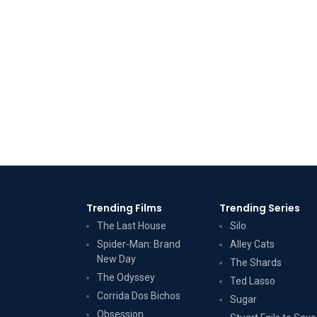
Trending Films
Trending Series
The Last House
Silo
Spider-Man: Brand
Alley Cats
New Day
The Shards
The Odyssey
Ted Lasso
Corrida Dos Bichos
Sugar
Obsession