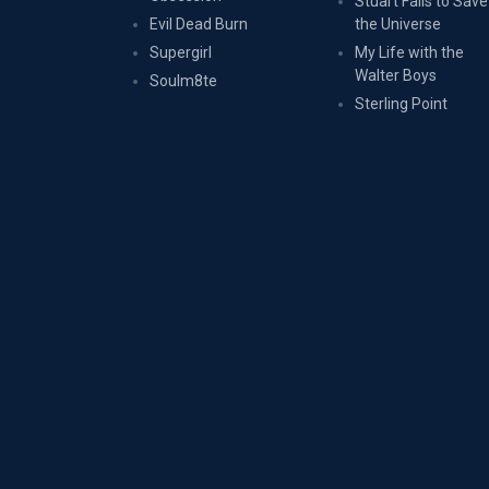
Stuart Fails to Save
Evil Dead Burn
the Universe
Supergirl
My Life with the
Walter Boys
Soulm8te
Sterling Point