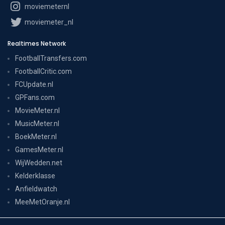
moviemeternl
moviemeter_nl
Realtimes Network
FootballTransfers.com
FootballCritic.com
FCUpdate.nl
GPFans.com
MovieMeter.nl
MusicMeter.nl
BoekMeter.nl
GamesMeter.nl
WijWedden.net
Kelderklasse
Anfieldwatch
MeeMetOranje.nl