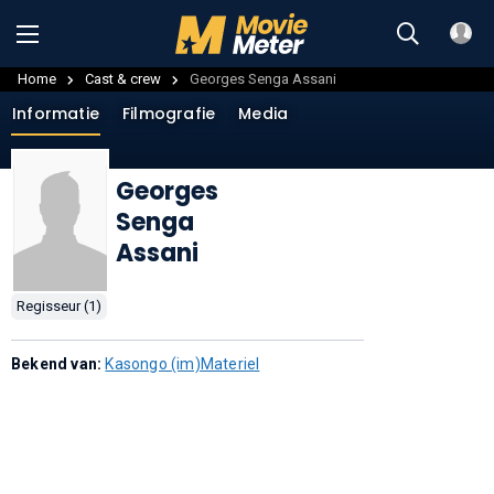
Home
Cast & crew
Georges Senga Assani
Informatie
Filmografie
Media
Georges
Senga
Assani
Regisseur (1)
Bekend van:
Kasongo (im)Materiel