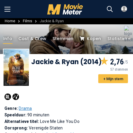
Home
Films
Jackie & Ryan
Info
Cast & Crew
Stemmen
Kopen
Statistieke
Jackie & Ryan (2014)
2,76
57 stemmen
+ Mijn stem
Genre:
Drama
Speelduur:
90 minuten
Alternatieve titel:
Love Me Like You Do
Oorsprong:
Verenigde Staten