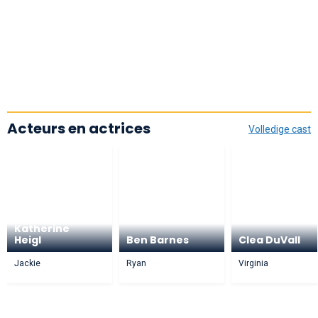
Acteurs en actrices
Volledige cast
Katherine
Heigl
Ben Barnes
Clea DuVall
Jackie
Ryan
Virginia