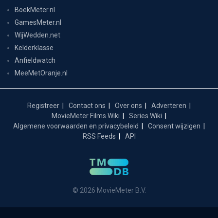
BoekMeter.nl
GamesMeter.nl
WijWedden.net
Kelderklasse
Anfieldwatch
MeeMetOranje.nl
Registreer
Contact ons
Over ons
Adverteren
MovieMeter Films Wiki
Series Wiki
Algemene voorwaarden en privacybeleid
Consent wijzigen
RSS Feeds
API
© 2026 MovieMeter B.V.