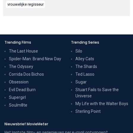
vrouwelijke regisseur
Trending Films
Trending Series
The Last House
Silo
Spider-Man: Brand New Day
Alley Cats
The Odyssey
The Shards
Corrida Dos Bichos
Ted Lasso
Obsession
Sugar
Evil Dead Burn
Stuart Fails to Save the
Universe
Supergirl
My Life with the Walter Boys
Soulm8te
Sterling Point
Nieuwsbrief MovieMeter
Het laatste film- en serienieuws per e-mail ontvangen?