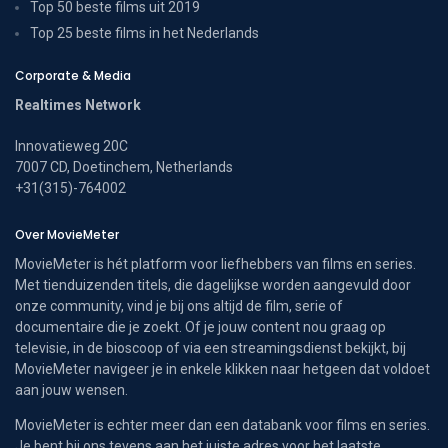
Top 50 beste films uit 2019
Top 25 beste films in het Nederlands
Corporate & Media
Realtimes Network
Innovatieweg 20C
7007 CD, Doetinchem, Netherlands
+31(315)-764002
Over MovieMeter
MovieMeter is hét platform voor liefhebbers van films en series.
Met tienduizenden titels, die dagelijkse worden aangevuld door
onze community, vind je bij ons altijd de film, serie of
documentaire die je zoekt. Of je jouw content nou graag op
televisie, in de bioscoop of via een streamingsdienst bekijkt, bij
MovieMeter navigeer je in enkele klikken naar hetgeen dat voldoet
aan jouw wensen.
MovieMeter is echter meer dan een databank voor films en series.
Je bent bij ons tevens aan het juiste adres voor het laatste