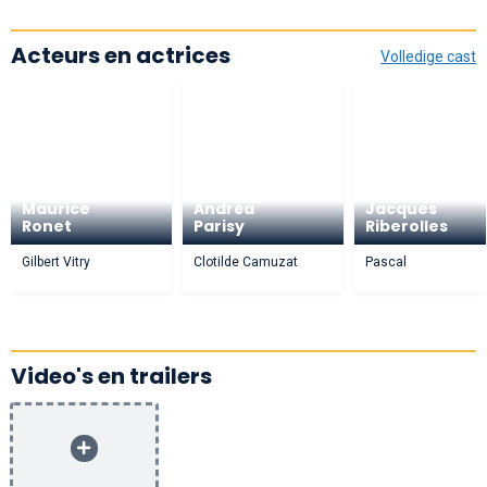
Acteurs en actrices
Volledige cast
Maurice
Andréa
Jacques
Ronet
Parisy
Riberolles
Gilbert Vitry
Clotilde Camuzat
Pascal
Video's en trailers