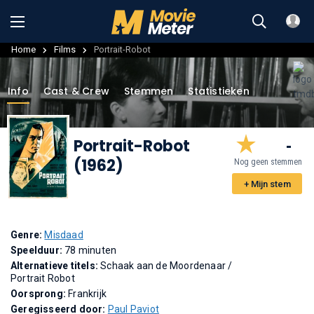
Home
Films
Portrait-Robot
Info
Cast & Crew
Stemmen
Statistieken
Portrait-Robot
-
(1962)
Nog geen stemmen
+ Mijn stem
Genre:
Misdaad
Speelduur:
78 minuten
Alternatieve titels:
Schaak aan de Moordenaar
/
Portrait Robot
Oorsprong:
Frankrijk
Geregisseerd door:
Paul Paviot