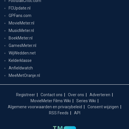
FootballCritic.com
FCUpdate.nl
GPFans.com
MovieMeter.nl
MusicMeter.nl
BoekMeter.nl
GamesMeter.nl
WijWedden.net
Kelderklasse
Anfieldwatch
MeeMetOranje.nl
Registreer
Contact ons
Over ons
Adverteren
MovieMeter Films Wiki
Series Wiki
Algemene voorwaarden en privacybeleid
Consent wijzigen
RSS Feeds
API