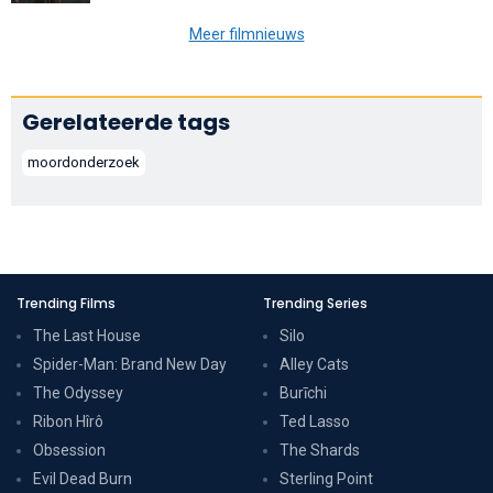
Meer filmnieuws
Gerelateerde tags
moordonderzoek
Trending Films
Trending Series
The Last House
Silo
Spider-Man: Brand New Day
Alley Cats
The Odyssey
Burīchi
Ribon Hîrô
Ted Lasso
Obsession
The Shards
Evil Dead Burn
Sterling Point