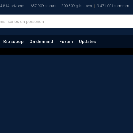
4.814 seizoenen
657.909 acteurs
200.509 gebruikers
9.471.001 stemmen
Bioscoop
On demand
Forum
Updates