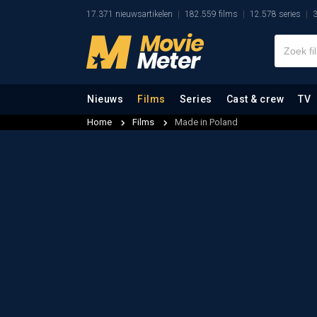
17.371 nieuwsartikelen
182.559 films
12.578 series
3
Nieuws
Films
Series
Cast & crew
TV
Home
Films
Made in Poland