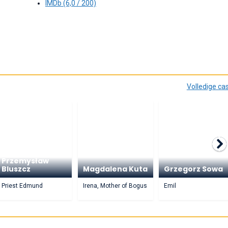
IMDb (6,0 / 200)
Volledige ca
Przemysław
Bluszcz
Magdalena Kuta
Grzegorz Sowa
Priest Edmund
Irena, Mother of Bogus
Emil