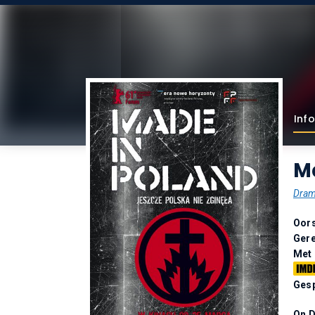
Info
Ma
Dra
Oor
Gere
Met
Gesp
On 