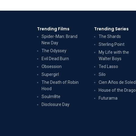
Trending Films
Trending Series
Spider-Man: Brand
The Shards
New Day
Sterling Point
The Odyssey
My Life with the
Evil Dead Burn
Walter Boys
Obsession
Ted Lasso
Supergirl
Silo
The Death of Robin
Cien Años de Sole
Hood
House of the Drag
Soulm8te
Futurama
Disclosure Day