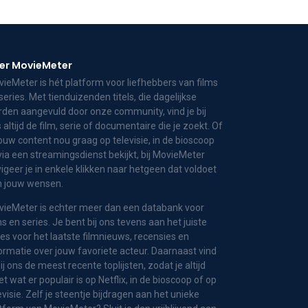
er MovieMeter
ieMeter is hét platform voor liefhebbers van films
series. Met tienduizenden titels, die dagelijkse
den aangevuld door onze community, vind je bij
 altijd de film, serie of documentaire die je zoekt. Of
jouw content nou graag op televisie, in de bioscoop
via een streamingsdienst bekijkt, bij MovieMeter
igeer je in enkele klikken naar hetgeen dat voldoet
n jouw wensen.
ieMeter is echter meer dan een databank voor
ms en series. Je bent bij ons tevens aan het juiste
es voor het laatste filmnieuws, recensies en
ormatie over jouw favoriete acteur. Daarnaast vind
bij ons de meest recente toplijsten, zodat je altijd
t wat er populair is op Netflix, in de bioscoop of op
evisie. Zelf je steentje bijdragen aan het unieke