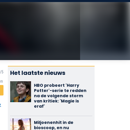
Het laatste nieuws
en
HBO probeert 'Harry
Potter'-serie te redden
na de volgende storm
van kritiek: 'Magie is
z
eraf'
Miljoenenhit in de
bioscoop, en nu