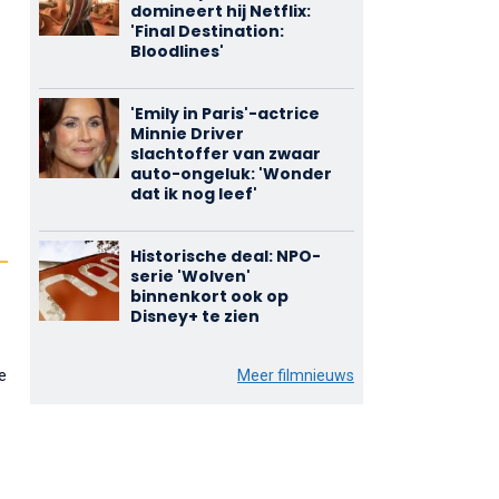
domineert hij Netflix:
'Final Destination:
Bloodlines'
'Emily in Paris'-actrice
Minnie Driver
slachtoffer van zwaar
auto-ongeluk: 'Wonder
dat ik nog leef'
Historische deal: NPO-
serie 'Wolven'
binnenkort ook op
Disney+ te zien
de
Meer filmnieuws