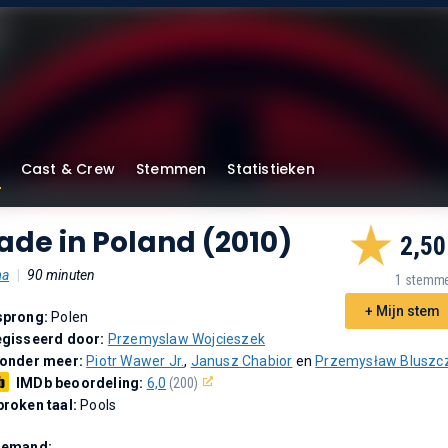
Cast & Crew
Stemmen
Statistieken
de in Poland (2010)
2,50
ma
|
90 minuten
1 stemm
+ Mijn stem
sprong:
Polen
gisseerd door:
Przemyslaw Wojcieszek
 onder meer:
Piotr Wawer Jr.
,
Janusz Chabior
en
Przemysław Bluszc
IMDb beoordeling:
6,0
(200)
roken taal:
Pools
Demand: