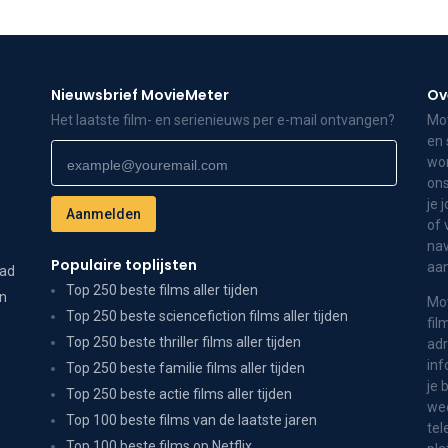
Nieuwsbrief MovieMeter
Ov
Het laatste film- en serienieuws per e-mail ontvangen?
Mov
en 
wor
ons
je 
of 
nav
Populaire toplijsten
aa
dad
Top 250 beste films aller tijden
on
Mov
Top 250 beste sciencefiction films aller tijden
fil
Top 250 beste thriller films aller tijden
adr
inf
Top 250 beste familie films aller tijden
je 
Top 250 beste actie films aller tijden
wee
Top 100 beste films van de laatste jaren
tel
Top 100 beste films op Netflix