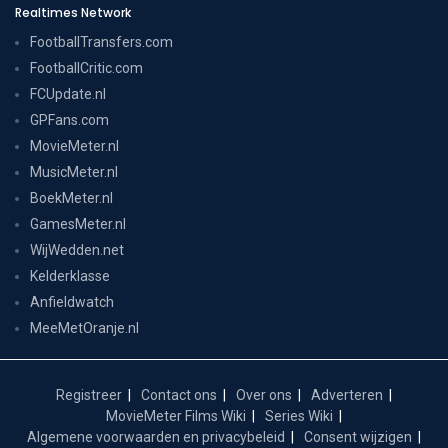
Realtimes Network
FootballTransfers.com
FootballCritic.com
FCUpdate.nl
GPFans.com
MovieMeter.nl
MusicMeter.nl
BoekMeter.nl
GamesMeter.nl
WijWedden.net
Kelderklasse
Anfieldwatch
MeeMetOranje.nl
Registreer
Contact ons
Over ons
Adverteren
MovieMeter Films Wiki
Series Wiki
Algemene voorwaarden en privacybeleid
Consent wijzigen