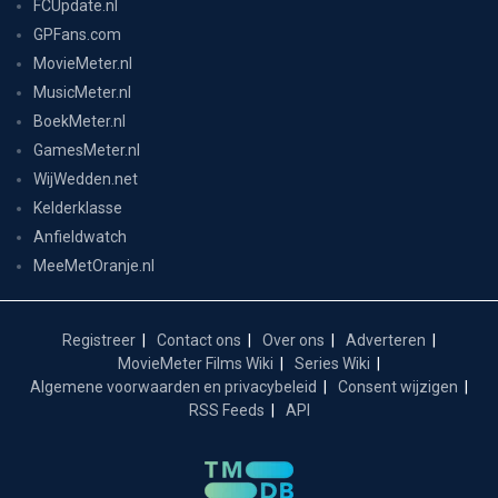
FCUpdate.nl
GPFans.com
MovieMeter.nl
MusicMeter.nl
BoekMeter.nl
GamesMeter.nl
WijWedden.net
Kelderklasse
Anfieldwatch
MeeMetOranje.nl
Registreer
Contact ons
Over ons
Adverteren
MovieMeter Films Wiki
Series Wiki
Algemene voorwaarden en privacybeleid
Consent wijzigen
RSS Feeds
API