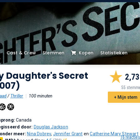
Cast & Crew
Stemmen
Kopen
Statistieken
y Daughter's Secret
2,73
2007)
55 stemm
aad
/
Thriller
|
100 minuten
+ Mijn stem
sprong:
Canada
gisseerd door:
Douglas Jackson
 onder meer:
Nina Dobrev
,
Jennifer Grant
en
Catherine Mary Stewart
16 reacties