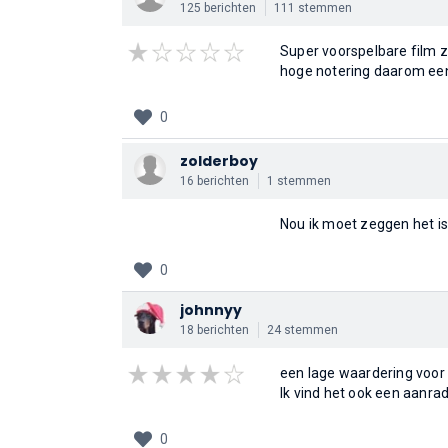
125 berichten
111 stemmen
Super voorspelbare film z
hoge notering daarom ee
0
zolderboy
16 berichten
1 stemmen
Nou ik moet zeggen het is
0
johnnyy
18 berichten
24 stemmen
een lage waardering voor 
Ik vind het ook een aanra
0