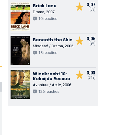
3,07
Brick Lane
(53)
Drama, 2007
10 reacties
3,06
Beneath the Skin
(97)
Misdaad / Drama, 2005
18 reacties
3,03
Windkracht 10:
(319)
Koksijde Rescue
Avontuur / Actie, 2006
126 reacties