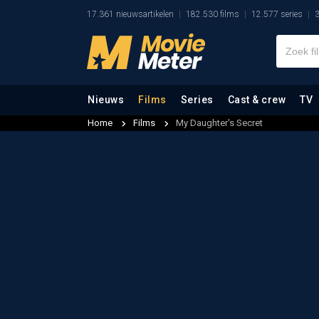
17.361 nieuwsartikelen
182.530 films
12.577 series
3
Nieuws
Films
Series
Cast & crew
TV
Home
Films
My Daughter's Secret