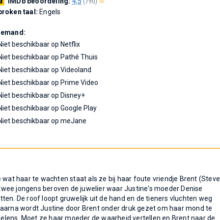
IMDb beoordeling:
4,5
(790)
roken taal:
Engels
Demand:
Niet beschikbaar op Netflix
Niet beschikbaar op Pathé Thuis
Niet beschikbaar op Videoland
Niet beschikbaar op Prime Video
Niet beschikbaar op Disney+
Niet beschikbaar op Google Play
Niet beschikbaar op meJane
 wat haar te wachten staat als ze bij haar foute vriendje Brent (Stev
De twee jongens beroven de juwelier waar Justine's moeder Denise
itten. De roof loopt gruwelijk uit de hand en de tieners vluchten weg
Daarna wordt Justine door Brent onder druk gezet om haar mond te
elens. Moet ze haar moeder de waarheid vertellen en Brent naar de