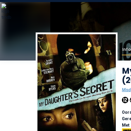
Info
M
(
Misd
Oor
Gere
Met