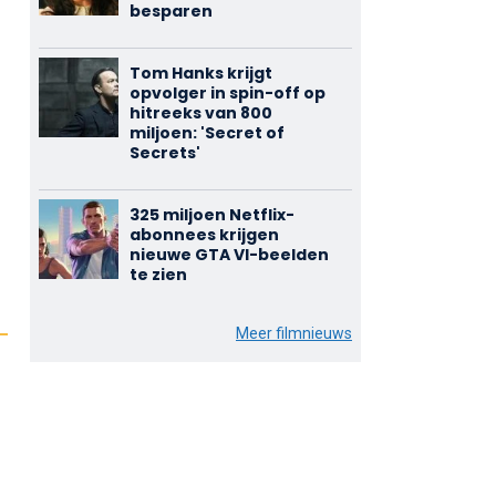
besparen
Tom Hanks krijgt
opvolger in spin-off op
hitreeks van 800
miljoen: 'Secret of
Secrets'
325 miljoen Netflix-
abonnees krijgen
nieuwe GTA VI-beelden
te zien
Meer filmnieuws
e