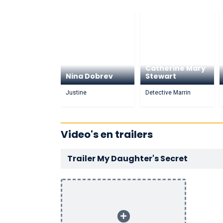
Catherine Mary
Nina Dobrev
Stewart
Justine
Detective Marrin
Video's en trailers
Trailer My Daughter's Secret