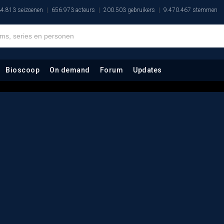
4.813 seizoenen
656.973 acteurs
200.503 gebruikers
9.470.467 stemmen
Bioscoop
On demand
Forum
Updates