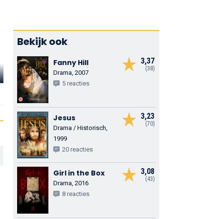
Bekijk ook
3,37
Fanny Hill
(38)
Drama, 2007
Benz Antoine
Norm Berketa
Allison Gra
5 reacties
Mark
Albert
Rhonda
3,23
Jesus
(70)
Drama / Historisch,
1999
20 reacties
3,08
Girl in the Box
(43)
Drama, 2016
8 reacties