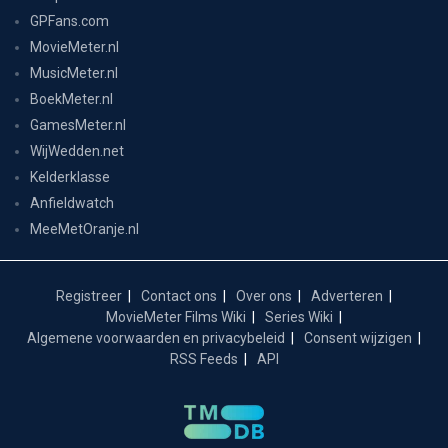
GPFans.com
MovieMeter.nl
MusicMeter.nl
BoekMeter.nl
GamesMeter.nl
WijWedden.net
Kelderklasse
Anfieldwatch
MeeMetOranje.nl
Registreer
Contact ons
Over ons
Adverteren
MovieMeter Films Wiki
Series Wiki
Algemene voorwaarden en privacybeleid
Consent wijzigen
RSS Feeds
API