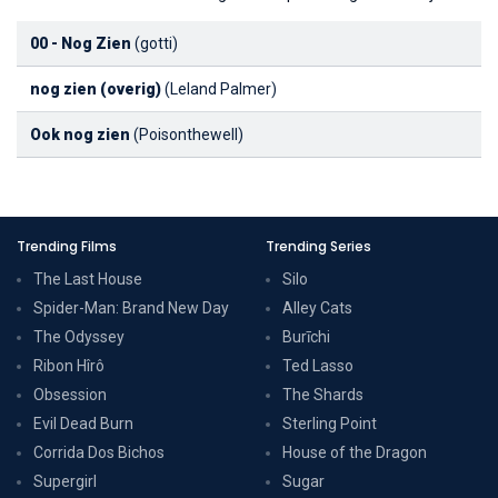
00 - Nog Zien
(gotti)
nog zien (overig)
(Leland Palmer)
Ook nog zien
(Poisonthewell)
Trending Films
Trending Series
The Last House
Silo
Spider-Man: Brand New Day
Alley Cats
The Odyssey
Burīchi
Ribon Hîrô
Ted Lasso
Obsession
The Shards
Evil Dead Burn
Sterling Point
Corrida Dos Bichos
House of the Dragon
Supergirl
Sugar