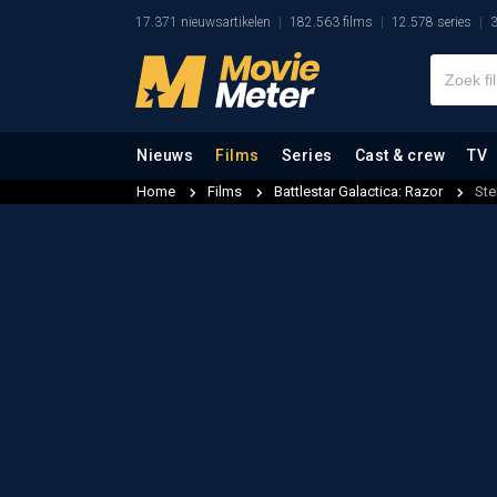
17.371 nieuwsartikelen
182.563 films
12.578 series
3
Nieuws
Films
Series
Cast & crew
TV
Home
Films
Battlestar Galactica: Razor
Ste