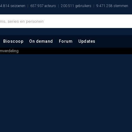
4.814 seizoenen
657.937 acteurs
200.511 gebruikers
9.471.258 stemmen
Bioscoop
On demand
Forum
Updates
mverdeling