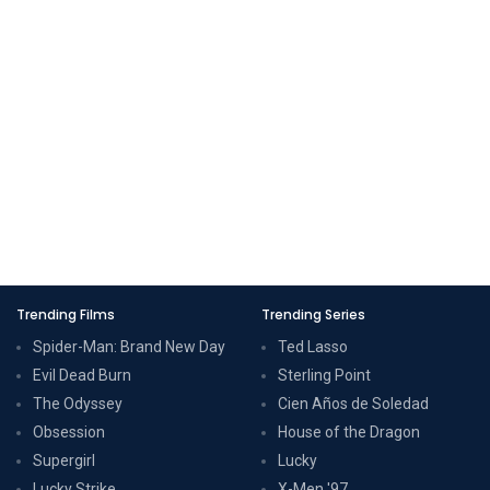
Trending Films
Trending Series
Spider-Man: Brand New Day
Ted Lasso
Evil Dead Burn
Sterling Point
The Odyssey
Cien Años de Soledad
Obsession
House of the Dragon
Supergirl
Lucky
Lucky Strike
X-Men '97