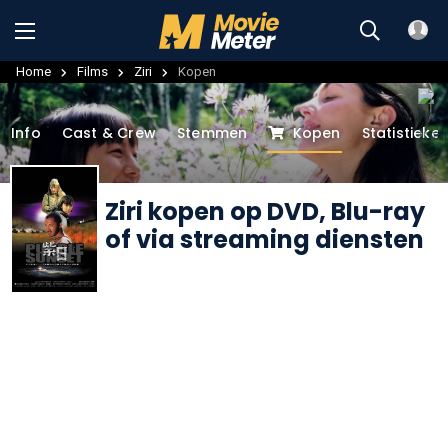
Home
Films
Ziri
Kopen
Info
Cast & Crew
Stemmen
Kopen
Statistieke
Ziri kopen op DVD, Blu-ray
of via streaming diensten