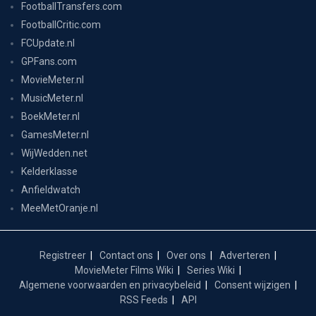
FootballTransfers.com
FootballCritic.com
FCUpdate.nl
GPFans.com
MovieMeter.nl
MusicMeter.nl
BoekMeter.nl
GamesMeter.nl
WijWedden.net
Kelderklasse
Anfieldwatch
MeeMetOranje.nl
Registreer
Contact ons
Over ons
Adverteren
MovieMeter Films Wiki
Series Wiki
Algemene voorwaarden en privacybeleid
Consent wijzigen
RSS Feeds
API