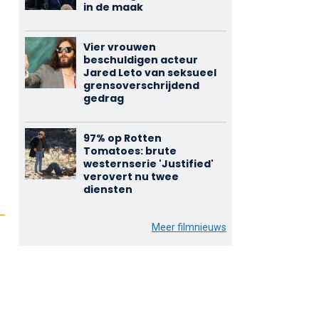
in de maak
Vier vrouwen
beschuldigen acteur
Jared Leto van seksueel
grensoverschrijdend
gedrag
97% op Rotten
Tomatoes: brute
westernserie 'Justified'
verovert nu twee
diensten
Meer filmnieuws