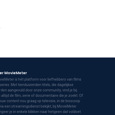
er MovieMeter
ieMeter is hét platform voor liefhebbers van films
series. Met tienduizenden titels, die dagelijkse
den aangevuld door onze community, vind je bij
 altijd de film, serie of documentaire die je zoekt. Of
jouw content nou graag op televisie, in de bioscoop
via een streamingsdienst bekijkt, bij MovieMeter
igeer je in enkele klikken naar hetgeen dat voldoet