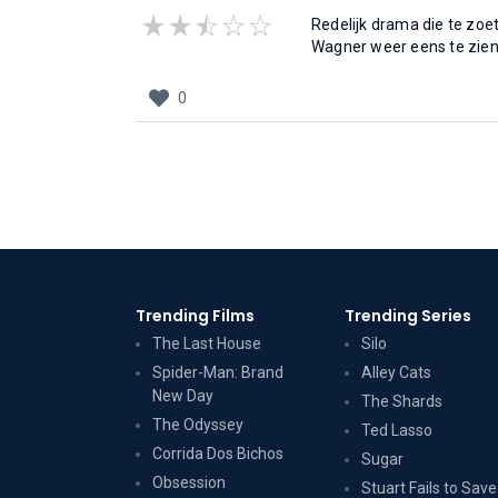
Redelijk drama die te zoe
Wagner weer eens te zien
0
Trending Films
Trending Series
The Last House
Silo
Spider-Man: Brand
Alley Cats
New Day
The Shards
The Odyssey
Ted Lasso
Corrida Dos Bichos
Sugar
Obsession
Stuart Fails to Save