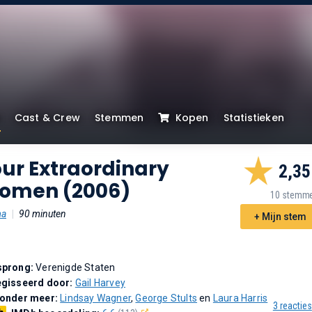
Cast & Crew
Stemmen
Kopen
Statistieken
ur Extraordinary
2,35
omen (2006)
10 stemm
ma
|
90 minuten
+ Mijn stem
sprong:
Verenigde Staten
gisseerd door:
Gail Harvey
 onder meer:
Lindsay Wagner
,
George Stults
en
Laura Harris
3 reacties