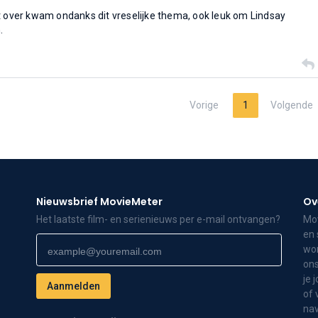
t over kwam ondanks dit vreselijke thema, ook leuk om Lindsay
.
Vorige
1
Volgende
Nieuwsbrief MovieMeter
Ov
Het laatste film- en serienieuws per e-mail ontvangen?
Mov
en 
wor
ons
je 
of 
nav