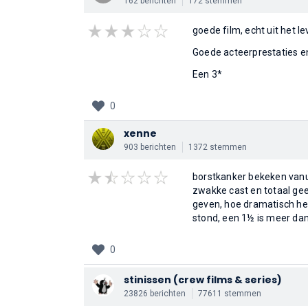
162 berichten
172 stemmen
goede film, echt uit het 
Goede acteerprestaties e
Een 3*
0
xenne
903 berichten
1372 stemmen
borstkanker bekeken vanui
zwakke cast en totaal gee
geven, hoe dramatisch he
stond, een 1½ is meer da
0
stinissen
(crew films & series)
23826 berichten
77611 stemmen