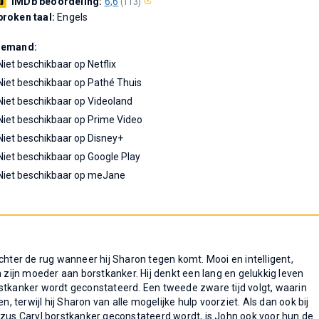
IMDb beoordeling:
6,6
(113)
roken taal:
Engels
Demand:
Niet beschikbaar op Netflix
Niet beschikbaar op Pathé Thuis
Niet beschikbaar op Videoland
Niet beschikbaar op Prime Video
Niet beschikbaar op Disney+
Niet beschikbaar op Google Play
Niet beschikbaar op meJane
chter de rug wanneer hij Sharon tegen komt. Mooi en intelligent,
n zijn moeder aan borstkanker. Hij denkt een lang en gelukkig leven
stkanker wordt geconstateerd. Een tweede zware tijd volgt, waarin
terwijl hij Sharon van alle mogelijke hulp voorziet. Als dan ook bij
gzus Caryl borstkanker geconstateerd wordt, is John ook voor hun de