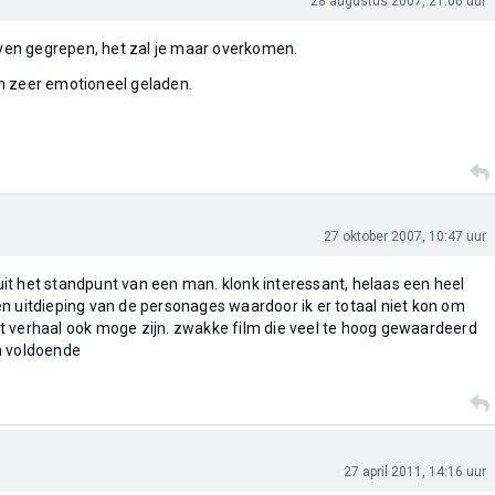
28 augustus 2007, 21:06 uur
leven gegrepen, het zal je maar overkomen.
n zeer emotioneel geladen.
27 oktober 2007, 10:47 uur
t het standpunt van een man. klonk interessant, helaas een heel
n uitdieping van de personages waardoor ik er totaal niet kon om
t verhaal ook moge zijn. zwakke film die veel te hoog gewaardeerd
n voldoende
27 april 2011, 14:16 uur