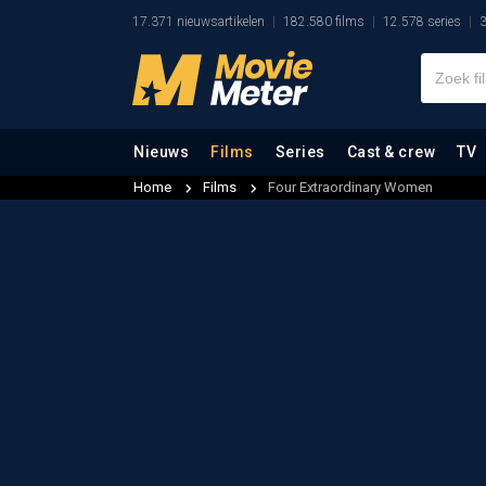
17.371 nieuwsartikelen
182.580 films
12.578 series
3
Nieuws
Films
Series
Cast & crew
TV
Home
Films
Four Extraordinary Women