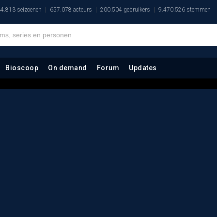
4.813 seizoenen
657.078 acteurs
200.504 gebruikers
9.470.526 stemmen
Bioscoop
On demand
Forum
Updates