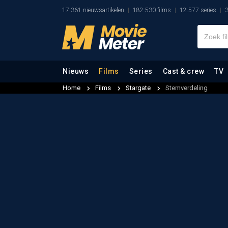
17.361 nieuwsartikelen
182.530 films
12.577 series
3
Nieuws
Films
Series
Cast & crew
TV
Home
Films
Stargate
Stemverdeling