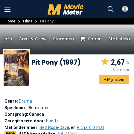
Home
Films
Pit Pony
Info
Cast & Crew
Stemmen
Kopen
Statistieke
Pit Pony (1997)
2,67
15 stemmen
+ Mijn stem
Genre:
Drama
Speelduur:
95 minuten
Oorsprong:
Canada
Geregisseerd door:
Eric Till
Met onder meer:
Ben Rose-Davis
en
Richard Donat
IMDb beoordeling:
6,6
(310)