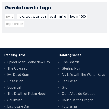
Gerelateerde tags
pony
nova scotia, canada
coal mining
begin 1900
cape breton
Trending Films
Trending Series
Spider-Man: Brand New Day
The Shards
The Odyssey
Sterling Point
Evil Dead Burn
My Life with the Walter Boys
Obsession
Ted Lasso
Supergirl
Silo
The Death of Robin Hood
Cien Años de Soledad
Soulm8te
House of the Dragon
Disclosure Day
Futurama