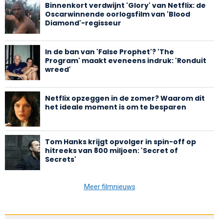
Binnenkort verdwijnt 'Glory' van Netflix: de
Oscarwinnende oorlogsfilm van 'Blood
Diamond'-regisseur
In de ban van 'False Prophet'? 'The
Program' maakt eveneens indruk: 'Ronduit
wreed'
Netflix opzeggen in de zomer? Waarom dit
het ideale moment is om te besparen
Tom Hanks krijgt opvolger in spin-off op
hitreeks van 800 miljoen: 'Secret of
Secrets'
Meer filmnieuws