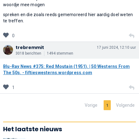
woordje mee mogen
spreken en die zoals reeds gememoreerd hier aardig doel weten
te treffen.
0
trebremmit
17 juni 2024, 12:10 uur
3018 berichten
1494 stemmen
Blu-Ray News #375: Red Moutain (1951). | 50 Westerns From
The 50s. - fiftieswesterns.wordpress.com
1
Vorige
Volgende
1
Het laatste nieuws