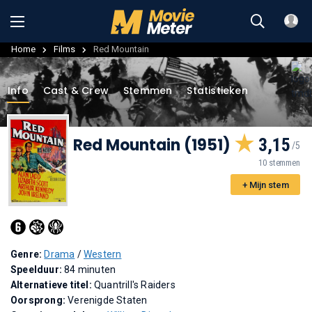
Home
Films
Red Mountain
Info
Cast & Crew
Stemmen
Statistieken
Red Mountain (1951)
3,15
10 stemmen
+ Mijn stem
Genre:
Drama
/
Western
Speelduur:
84 minuten
Alternatieve titel:
Quantrill's Raiders
Oorsprong:
Verenigde Staten