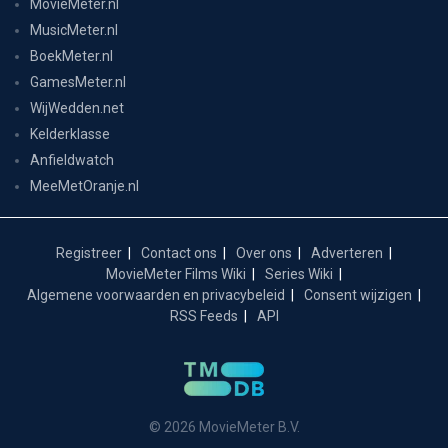
MovieMeter.nl
MusicMeter.nl
BoekMeter.nl
GamesMeter.nl
WijWedden.net
Kelderklasse
Anfieldwatch
MeeMetOranje.nl
Registreer
Contact ons
Over ons
Adverteren
MovieMeter Films Wiki
Series Wiki
Algemene voorwaarden en privacybeleid
Consent wijzigen
RSS Feeds
API
© 2026 MovieMeter B.V.