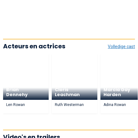
Acteurs en actrices
Volledige cast
Brian
Cloris
Marcia Gay
Dennehy
Leachman
Harden
Len Rowan
Ruth Westerman
Adina Rowan
Video's en trailers