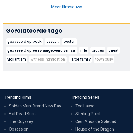
Meer filmnieuws
Gerelateerde tags
gebaseerd op boek
assault
pesten
gebaseerd op een waargebeurd verhaal
rifle
proces
threat
vigilantism
witness intimidation
large family
town bully
Trending Films
Trending Series
Spider-Man: Brand New Day
Ted Lasso
Evil Dead Burn
Sterling Point
The Odyssey
Cien Años de Soledad
Obsession
House of the Dragon