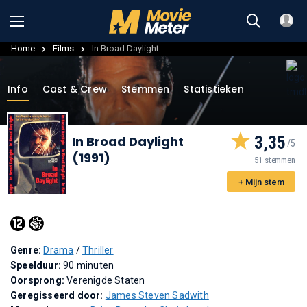
Home
Films
In Broad Daylight
Info
Cast & Crew
Stemmen
Statistieken
3,35
In Broad Daylight
(1991)
51 stemmen
+ Mijn stem
Genre:
Drama
/
Thriller
Speelduur:
90 minuten
Oorsprong:
Verenigde Staten
Geregisseerd door:
James Steven Sadwith