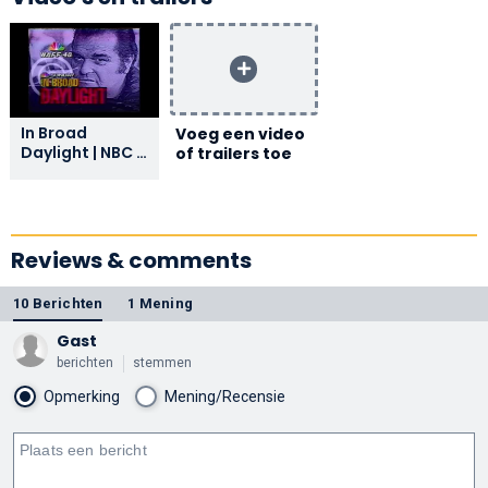
In Broad
Voeg een video
Daylight | NBC |
of trailers toe
Promo | 1991 |
WAFF 48
Huntsville
Alabama
Reviews & comments
10 Berichten
1 Mening
Gast
berichten
stemmen
Opmerking
Mening/Recensie