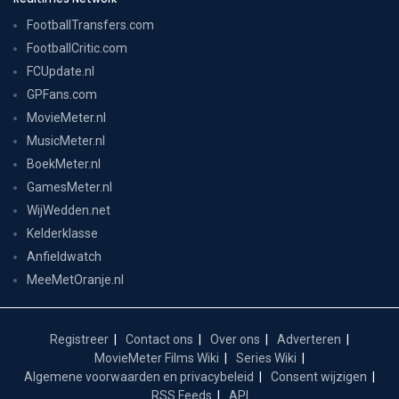
FootballTransfers.com
FootballCritic.com
FCUpdate.nl
GPFans.com
MovieMeter.nl
MusicMeter.nl
BoekMeter.nl
GamesMeter.nl
WijWedden.net
Kelderklasse
Anfieldwatch
MeeMetOranje.nl
Registreer
Contact ons
Over ons
Adverteren
MovieMeter Films Wiki
Series Wiki
Algemene voorwaarden en privacybeleid
Consent wijzigen
RSS Feeds
API