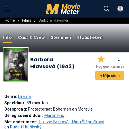
Home
Films
Barbora Hlavsová
Info
Cast & Crew
Stemmen
Statistieken
-
Barbora
Hlavsová (1943)
Nog geen stemmen
+ Mijn stem
Genre:
Drama
Speelduur:
89 minuten
Oorsprong:
Protectoraat Bohemen en Moravië
Geregisseerd door:
Martin Fric
Met onder meer:
Terezie Brzková
,
Jiřina Štěpničková
en
Rudolf Hrušínský