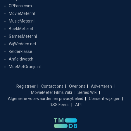
GPFans.com
MovieMeter.nl
MusicMeter.nl
BoekMeter.nl
GamesMeter.nl
WijWedden.net
Kelderklasse
Anfieldwatch
MeeMetOranje.nl
Registreer
Contact ons
Over ons
Adverteren
MovieMeter Films Wiki
Series Wiki
Algemene voorwaarden en privacybeleid
Consent wijzigen
RSS Feeds
API