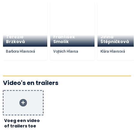
Terezie
František
Jiřina
Brzková
Smolík
Štěpničková
Barbora Hlavsová
Vojtěch Hlavsa
Klára Hlavsová
Video's en trailers
Voeg een video
of trailers toe