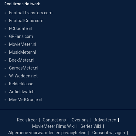
Realtimes Network
FootballTransfers.com
FootballCritic.com
FCUpdate.nl
GPFans.com
MovieMeter.nl
MusicMeter.nl
BoekMeter.nl
GamesMeter.nl
WijWedden.net
Kelderklasse
Anfieldwatch
MeeMetOranje.nl
Registreer
Contact ons
Over ons
Adverteren
MovieMeter Films Wiki
Series Wiki
Algemene voorwaarden en privacybeleid
Consent wijzigen