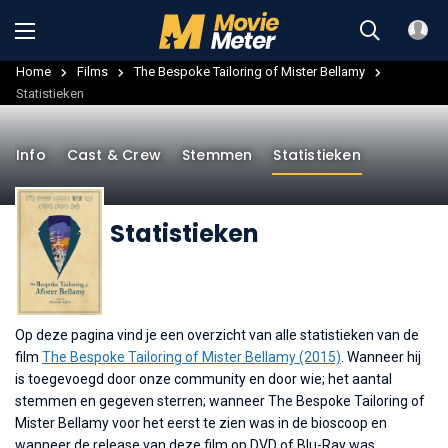
Home
Films
The Bespoke Tailoring of Mister Bellamy
Statistieken
Info
Cast & Crew
Stemmen
Statistieken
Statistieken
Op deze pagina vind je een overzicht van alle statistieken van de
film
The Bespoke Tailoring of Mister Bellamy (2015)
. Wanneer hij
is toegevoegd door onze community en door wie; het aantal
stemmen en gegeven sterren; wanneer The Bespoke Tailoring of
Mister Bellamy voor het eerst te zien was in de bioscoop en
wanneer de release van deze film op DVD of Blu-Ray was.