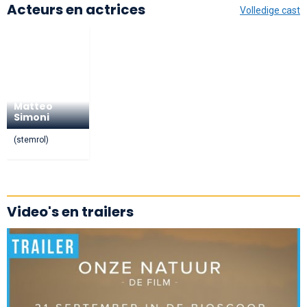
Acteurs en actrices
Volledige cast
Matteo
Simoni
(stemrol)
Video's en trailers