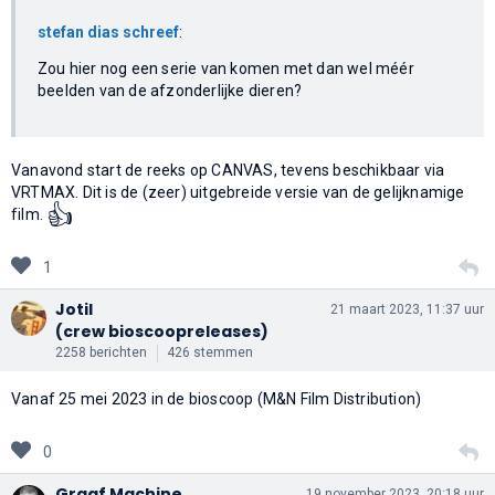
stefan dias schreef
:
Zou hier nog een serie van komen met dan wel méér
beelden van de afzonderlijke dieren?
Vanavond start de reeks op CANVAS, tevens beschikbaar via
VRTMAX. Dit is de (zeer) uitgebreide versie van de gelijknamige
👍
film.
1
Jotil
21 maart 2023, 11:37 uur
(crew bioscoopreleases)
2258 berichten
426 stemmen
Vanaf 25 mei 2023 in de bioscoop (M&N Film Distribution)
0
Graaf Machine
19 november 2023, 20:18 uur