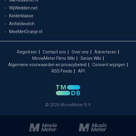
WijWedden.net
Kelderklasse
Anfieldwatch
MeeMetOranje.nl
Registreer
Contact ons
Over ons
Adverteren
MovieMeter Films Wiki
Series Wiki
Algemene voorwaarden en privacybeleid
Consent wijzigen
RSS Feeds
API
© 2026 MovieMeter B.V.