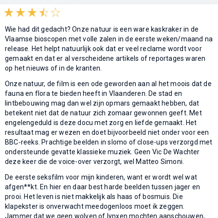
Wie had dit gedacht? Onze natuur is een ware kaskraker in de
Vlaamse bioscopen met volle zalen in de eerste weken/maand na
release. Het helpt natuurlijk ook dat er veel reclame wordt voor
gemaakt en dat er al verscheidene artikels of reportages waren
op het nieuws of in de kranten.
Onze natuur, de film is een ode geworden aan al het moois dat de
fauna en flora te bieden heeft in Vlaanderen. De stad en
lintbebouwing mag dan wel zijn opmars gemaakt hebben, dat
betekent niet dat de natuur zich zomaar gewonnen geeft. Met
engelengeduld is deze docu met zorg en liefde gemaakt. Het
resultaat mag er wezen en doet bijvoorbeeld niet onder voor een
BBC-reeks. Prachtige beelden in slomo of close-ups verzorgd met
ondersteunde gevatte klassieke muziek. Geen Vic De Wachter
deze keer die de voice-over verzorgt, wel Matteo Simoni.
De eerste seksfilm voor mijn kinderen, want er wordt wel wat
afgen**kt. En hier en daar best harde beelden tussen jager en
prooi. Het leven is niet makkelijk als haas of bosmuis. Die
klapekster is onverwacht meedogenloos moet ik zeggen.
Jammer dat we geen wolven of lynxen mochten aanschouwen,