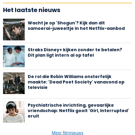
Het laatste nieuws
Wacht je op 'Shogun'? Kijk dan dit
samoerai-juweeltje in het Netflix-aanbod
Straks Disney+ kijken zonder te betalen?
Dit plan ligt intern al op tafel
De rol die Robin Williams onsterfelijk
maakte: 'Dead Poet Society' vanavond op
televisie
Psychiatrische inrichting, gevaarlijke
vriendschap: Netflix gooit 'Girl, Interrupted'
eruit
Meer filmnieuws