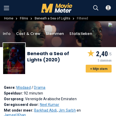
Home
Films
Beneath a Sea of Lights
Filtered
Info
Cast & Crew
Stemmen
Statistieken
2,40
Beneath a Sea of
Lights (2020)
5 stemmen
+ Mijn stem
Genre:
Misdaad
/
Drama
Speelduur:
92 minuten
Oorsprong:
Verenigde Arabische Emiraten
Geregisseerd door:
Neel Kumar
Met onder meer:
Barkhad Abdi
,
Jim Sarbh
en
Jameel Khan