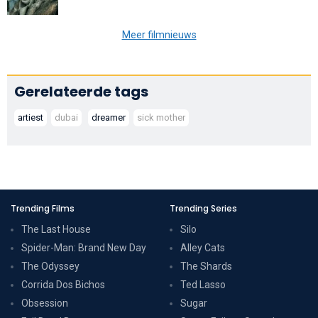
Meer filmnieuws
Gerelateerde tags
artiest
dubai
dreamer
sick mother
Trending Films
Trending Series
The Last House
Silo
Spider-Man: Brand New Day
Alley Cats
The Odyssey
The Shards
Corrida Dos Bichos
Ted Lasso
Obsession
Sugar