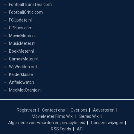
FootballTransfers.com
FootballCritic.com
FCUpdate.nl
GPFans.com
MovieMeter.nl
MusicMeter.nl
BoekMeter.nl
GamesMeter.nl
WijWedden.net
Kelderklasse
Anfieldwatch
MeeMetOranje.nl
Registreer
Contact ons
Over ons
Adverteren
MovieMeter Films Wiki
Series Wiki
Algemene voorwaarden en privacybeleid
Consent wijzigen
RSS Feeds
API