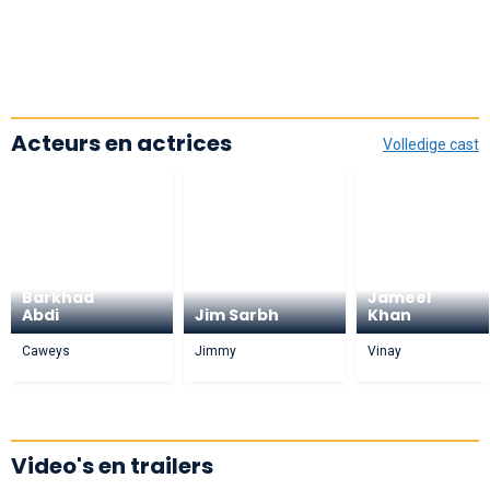
Acteurs en actrices
Volledige cast
Barkhad
Jameel
Abdi
Jim Sarbh
Khan
Caweys
Jimmy
Vinay
Video's en trailers