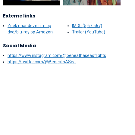
Externe links
Zoek naar deze film op
IMDb (5,6 / 567)
dvd/blu-ray op Amazon
Trailer (YouTube)
Social Media
https://www.instagram.com/@beneathaseaoflights
https://twitter.com/@BeneathASea