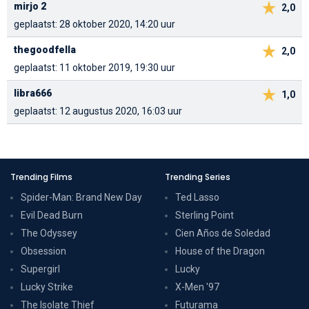
mirjo 2
2,0
geplaatst: 28 oktober 2020, 14:20 uur
thegoodfella
2,0
geplaatst: 11 oktober 2019, 19:30 uur
libra666
1,0
geplaatst: 12 augustus 2020, 16:03 uur
Trending Films
Trending Series
Spider-Man: Brand New Day
Ted Lasso
Evil Dead Burn
Sterling Point
The Odyssey
Cien Años de Soledad
Obsession
House of the Dragon
Supergirl
Lucky
Lucky Strike
X-Men '97
The Isolate Thief
Futurama