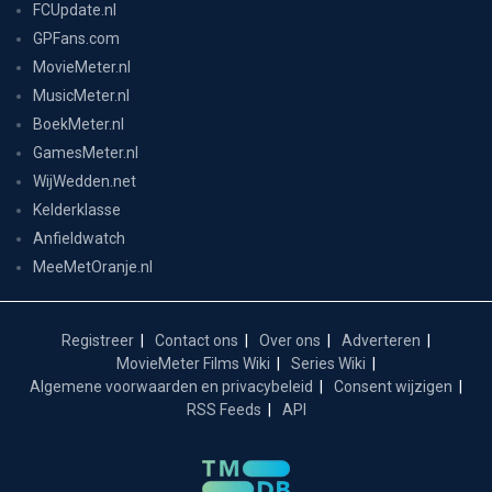
FCUpdate.nl
GPFans.com
MovieMeter.nl
MusicMeter.nl
BoekMeter.nl
GamesMeter.nl
WijWedden.net
Kelderklasse
Anfieldwatch
MeeMetOranje.nl
Registreer
Contact ons
Over ons
Adverteren
MovieMeter Films Wiki
Series Wiki
Algemene voorwaarden en privacybeleid
Consent wijzigen
RSS Feeds
API