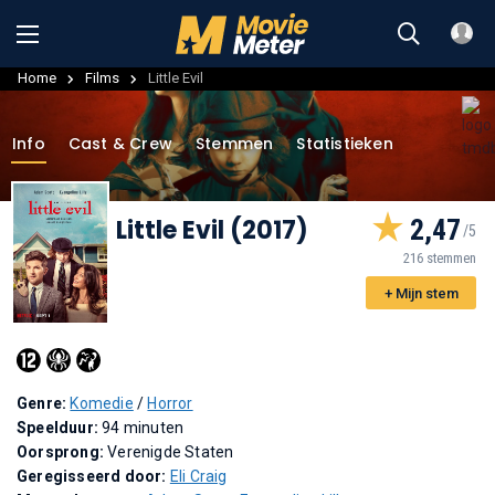
Home
Films
Little Evil
Info
Cast & Crew
Stemmen
Statistieken
Little Evil (2017)
2,47
216 stemmen
+ Mijn stem
Genre:
Komedie
/
Horror
Speelduur:
94 minuten
Oorsprong:
Verenigde Staten
Geregisseerd door:
Eli Craig