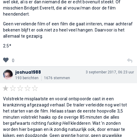
wel oké, al is er dan niemand die er echt bovenuit steekt. Of
misschien Bridget Everett, die al vrouw/man door de film
heendendert.
Geen vervelende film of een film die gaat irriteren, maar achteraf
bekenen blijft er ook niet zo heel veel hangen. Daarvoor is het
allemaal te gezapig.
2.5*
0
joshua1988
3 september 2017, 06:23 uur
193 berichten
1676 stemmen
Volstrekte misplaatste en vooral ontspoorde cast in een
krankzinnig afgezaagd verhaal. De trailer verleidde nog wel tot
het starten van de film. Helaas staan de eerste hoopvolle 3,5
minuten volstrekt haaks op de overige 85 minuten die alles
bergafwaarts richting
fucking Hell
kledderen. Wat 'n zonden
worden hier begaan en ik zondig natuurlijk ook, door ernaar te
kijken; een doodzonde. Geen greintje horror, geen gruwelijke