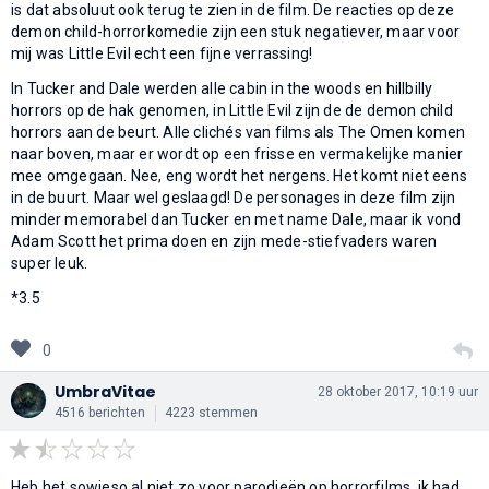
is dat absoluut ook terug te zien in de film. De reacties op deze
demon child-horrorkomedie zijn een stuk negatiever, maar voor
mij was Little Evil echt een fijne verrassing!
In Tucker and Dale werden alle cabin in the woods en hillbilly
horrors op de hak genomen, in Little Evil zijn de de demon child
horrors aan de beurt. Alle clichés van films als The Omen komen
naar boven, maar er wordt op een frisse en vermakelijke manier
mee omgegaan. Nee, eng wordt het nergens. Het komt niet eens
in de buurt. Maar wel geslaagd! De personages in deze film zijn
minder memorabel dan Tucker en met name Dale, maar ik vond
Adam Scott het prima doen en zijn mede-stiefvaders waren
super leuk.
*3.5
0
UmbraVitae
28 oktober 2017, 10:19 uur
4516 berichten
4223 stemmen
Heb het sowieso al niet zo voor parodieën op horrorfilms, ik had