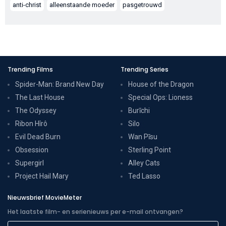
anti-christ
alleenstaande moeder
pasgetrouwd
Trending Films
Trending Series
Spider-Man: Brand New Day
House of the Dragon
The Last House
Special Ops: Lioness
The Odyssey
Burīchi
Ribon Hîrô
Silo
Evil Dead Burn
Wan Pīsu
Obsession
Sterling Point
Supergirl
Alley Cats
Project Hail Mary
Ted Lasso
Nieuwsbrief MovieMeter
Het laatste film- en serienieuws per e-mail ontvangen?