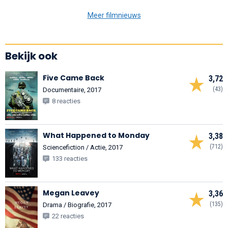
Meer filmnieuws
Bekijk ook
Five Came Back
3,72
(43)
Documentaire, 2017
8 reacties
What Happened to Monday
3,38
(712)
Sciencefiction / Actie, 2017
133 reacties
Megan Leavey
3,36
(135)
Drama / Biografie, 2017
22 reacties