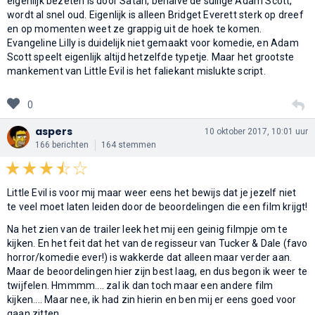
eigenlijk bezeten is door Satan, behalve de sullige Adam Scott,
wordt al snel oud. Eigenlijk is alleen Bridget Everett sterk op dreef
en op momenten weet ze grappig uit de hoek te komen.
Evangeline Lilly is duidelijk niet gemaakt voor komedie, en Adam
Scott speelt eigenlijk altijd hetzelfde typetje. Maar het grootste
mankement van Little Evil is het faliekant mislukte script.
0
aspers
10 oktober 2017, 10:01 uur
166 berichten
164 stemmen
Little Evil is voor mij maar weer eens het bewijs dat je jezelf niet
te veel moet laten leiden door de beoordelingen die een film krijgt!
Na het zien van de trailer leek het mij een geinig filmpje om te
kijken. En het feit dat het van de regisseur van Tucker & Dale (favo
horror/komedie ever!) is wakkerde dat alleen maar verder aan.
Maar de beoordelingen hier zijn best laag, en dus begon ik weer te
twijfelen. Hmmmm.... zal ik dan toch maar een andere film
kijken.... Maar nee, ik had zin hierin en ben mij er eens goed voor
gaan zitten.