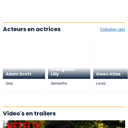
Acteurs en actrices
Volledige cast
Evangeline
Adam Scott
Lilly
Owen Atlas
Gary
Samantha
Lucas
Video's en trailers