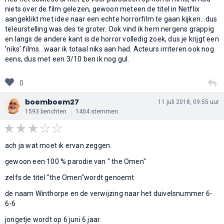
niets over de film gelezen, gewoon meteen de titel in Netflix
aangeklikt met idee naar een echte horrorfilm te gaan kijken...dus
teleurstelling was des te groter. Ook vind ik hem nergens grappig
en langs de andere kant is de horror volledig zoek, dus je krijgt een
'niks' films...waar ik totaal niks aan had. Acteurs irriteren ook nog
eens, dus met een 3/10 ben ik nog gul.
0
boemboem27
11 juli 2018, 09:55 uur
1593 berichten
1404 stemmen
ach ja wat moet ik ervan zeggen.
gewoon een 100 % parodie van " the Omen"
zelfs de titel "the Omen"wordt genoemt
de naam Winthorpe en de verwijzing naar het duivelsnummer 6-
6-6
jongetje wordt op 6 juni 6 jaar.