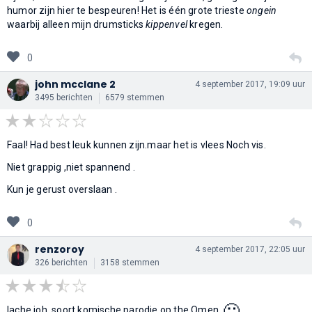
humor zijn hier te bespeuren! Het is één grote trieste
ongein
waarbij alleen mijn drumsticks
kippenvel
kregen.
0
john mcclane 2
4 september 2017, 19:09 uur
3495 berichten
6579 stemmen
Faal! Had best leuk kunnen zijn.maar het is vlees Noch vis.
Niet grappig ,niet spannend .
Kun je gerust overslaan .
0
renzoroy
4 september 2017, 22:05 uur
326 berichten
3158 stemmen
🙂
lache joh, soort komische parodie op the Omen.