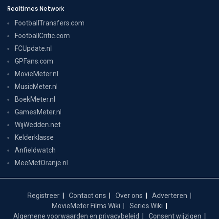
Realtimes Network
FootballTransfers.com
FootballCritic.com
FCUpdate.nl
GPFans.com
MovieMeter.nl
MusicMeter.nl
BoekMeter.nl
GamesMeter.nl
WijWedden.net
Kelderklasse
Anfieldwatch
MeeMetOranje.nl
Registreer
Contact ons
Over ons
Adverteren
MovieMeter Films Wiki
Series Wiki
Algemene voorwaarden en privacybeleid
Consent wijzigen