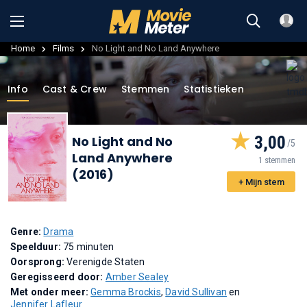
Home
Films
No Light and No Land Anywhere
Info
Cast & Crew
Stemmen
Statistieken
3,00
No Light and No
Land Anywhere
1 stemmen
(2016)
+ Mijn stem
Genre:
Drama
Speelduur:
75 minuten
Oorsprong:
Verenigde Staten
Geregisseerd door:
Amber Sealey
Met onder meer:
Gemma Brockis
,
David Sullivan
en
Jennifer Lafleur