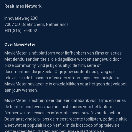
Realtimes Network
Innovatieweg 20C
7007 CD, Doetinchem, Netherlands
+31(315)-764002
Over MovieMeter
MovieMeter is hét platform voor liefhebbers van films en series.
Met tienduizenden titels, die dagelijkse worden aangevuld door
onze community, vind je bij ons altijd de film, serie of
documentaire die je zoekt. Of je jouw content nou graag op
televisie, in de bioscoop of via een streamingsdienst bekijkt, bij
MovieMeter navigeer je in enkele klikken naar hetgeen dat voldoet
aan jouw wensen.
MovieMeter is echter meer dan een databank voor films en series.
Je bent bij ons tevens aan het juiste adres voor het laatste
filmnieuws, recensies en informatie over jouw favoriete acteur.
Daarnaast vind je bij ons de meest recente toplijsten, zodat je altijd
weet wat er populair is op Netflix, in de bioscoop of op televisie.
Zelf je steentje bijdragen aan het unieke platform van