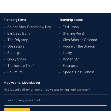
Trending Films
Trending Series
Spider-Man: Brand New Day
Ted Lasso
Evil Dead Burn
Sterling Point
The Odyssey
Cien Años de Soledad
Obsession
House of the Dragon
Supergirl
Lucky
Lucky Strike
X-Men '97
The Isolate Thief
Futurama
Soulm8te
Special Ops: Lioness
Nieuwsbrief MovieMeter
Het laatste film- en serienieuws per e-mail ontvangen?