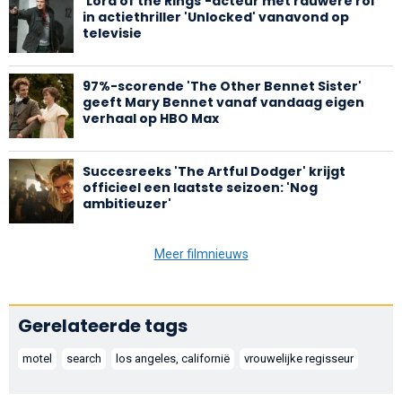
'Lord of the Rings'-acteur met rauwere rol
in actiethriller 'Unlocked' vanavond op
televisie
97%-scorende 'The Other Bennet Sister'
geeft Mary Bennet vanaf vandaag eigen
verhaal op HBO Max
Succesreeks 'The Artful Dodger' krijgt
officieel een laatste seizoen: 'Nog
ambitieuzer'
Meer filmnieuws
Gerelateerde tags
motel
search
los angeles, californië
vrouwelijke regisseur