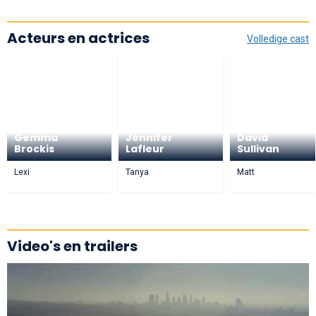
Acteurs en actrices
Volledige cast
Gemma
Jennifer
David
Brockis
Lafleur
Sullivan
Lexi
Tanya
Matt
Video's en trailers