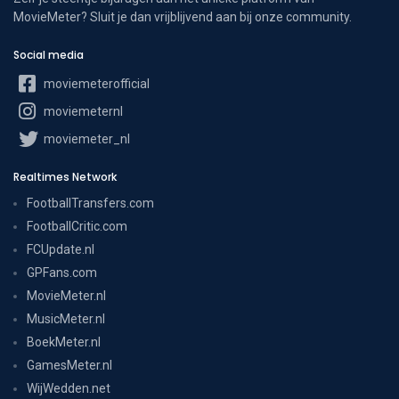
MovieMeter? Sluit je dan vrijblijvend aan bij onze community.
Social media
moviemeterofficial
moviemeternl
moviemeter_nl
Realtimes Network
FootballTransfers.com
FootballCritic.com
FCUpdate.nl
GPFans.com
MovieMeter.nl
MusicMeter.nl
BoekMeter.nl
GamesMeter.nl
WijWedden.net