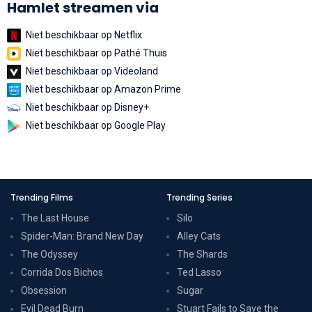
Hamlet streamen via
Niet beschikbaar op Netflix
Niet beschikbaar op Pathé Thuis
Niet beschikbaar op Videoland
Niet beschikbaar op Amazon Prime
Niet beschikbaar op Disney+
Niet beschikbaar op Google Play
Trending Films
Trending Series
The Last House
Silo
Spider-Man: Brand New Day
Alley Cats
The Odyssey
The Shards
Corrida Dos Bichos
Ted Lasso
Obsession
Sugar
Evil Dead Burn
Stuart Fails to Save the