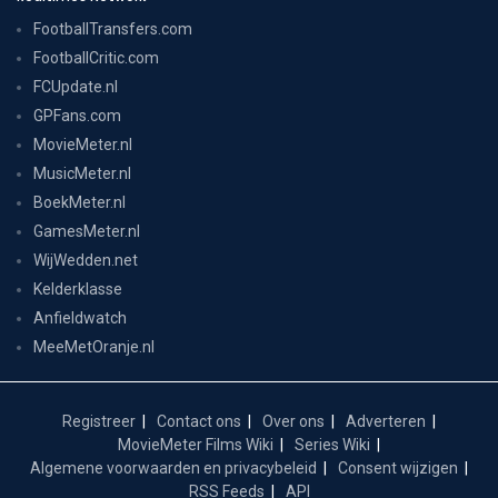
FootballTransfers.com
FootballCritic.com
FCUpdate.nl
GPFans.com
MovieMeter.nl
MusicMeter.nl
BoekMeter.nl
GamesMeter.nl
WijWedden.net
Kelderklasse
Anfieldwatch
MeeMetOranje.nl
Registreer
Contact ons
Over ons
Adverteren
MovieMeter Films Wiki
Series Wiki
Algemene voorwaarden en privacybeleid
Consent wijzigen
RSS Feeds
API