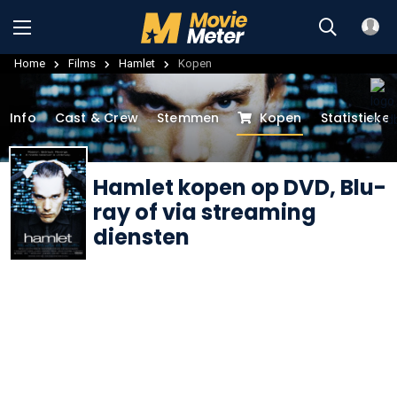
Home
Films
Hamlet
Kopen
Info
Cast & Crew
Stemmen
Kopen
Statistieke
Hamlet kopen op DVD, Blu-
ray of via streaming
diensten