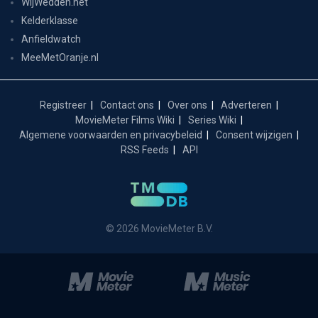
WijWedden.net
Kelderklasse
Anfieldwatch
MeeMetOranje.nl
Registreer
Contact ons
Over ons
Adverteren
MovieMeter Films Wiki
Series Wiki
Algemene voorwaarden en privacybeleid
Consent wijzigen
RSS Feeds
API
© 2026 MovieMeter B.V.