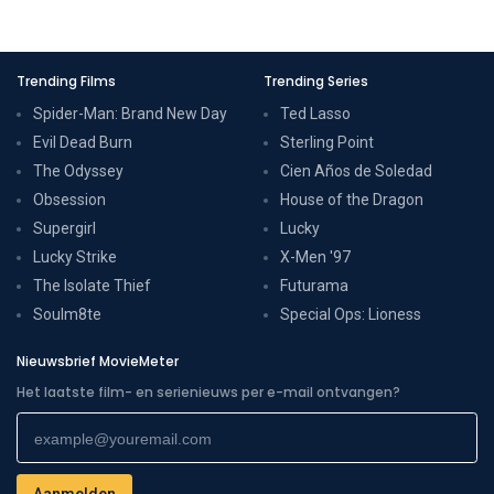
Trending Films
Trending Series
Spider-Man: Brand New Day
Ted Lasso
Evil Dead Burn
Sterling Point
The Odyssey
Cien Años de Soledad
Obsession
House of the Dragon
Supergirl
Lucky
Lucky Strike
X-Men '97
The Isolate Thief
Futurama
Soulm8te
Special Ops: Lioness
Nieuwsbrief MovieMeter
Het laatste film- en serienieuws per e-mail ontvangen?