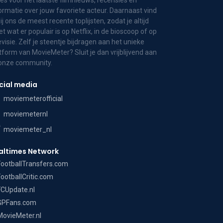
es voor het laatste filmnieuws, recensies en
ormatie over jouw favoriete acteur. Daarnaast vind
bij ons de meest recente toplijsten, zodat je altijd
t wat er populair is op Netflix, in de bioscoop of op
evisie. Zelf je steentje bijdragen aan het unieke
tform van MovieMeter? Sluit je dan vrijblijvend aan
 onze community.
cial media
moviemeterofficial
moviemeternl
moviemeter_nl
altimes Network
FootballTransfers.com
FootballCritic.com
FCUpdate.nl
GPFans.com
MovieMeter.nl