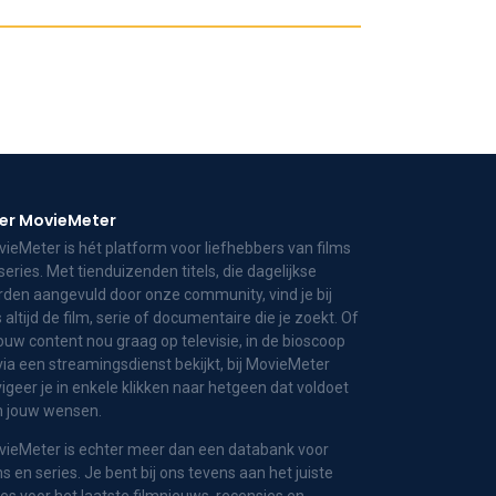
er MovieMeter
ieMeter is hét platform voor liefhebbers van films
series. Met tienduizenden titels, die dagelijkse
den aangevuld door onze community, vind je bij
 altijd de film, serie of documentaire die je zoekt. Of
jouw content nou graag op televisie, in de bioscoop
via een streamingsdienst bekijkt, bij MovieMeter
igeer je in enkele klikken naar hetgeen dat voldoet
n jouw wensen.
ieMeter is echter meer dan een databank voor
ms en series. Je bent bij ons tevens aan het juiste