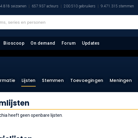
4.818 seizoenen
657.937 acteurs
200.510 gebruikers
9.471.315 stemmen
Bioscoop
On demand
Forum
Updates
ormatie
Lijsten
Stemmen
Toevoegingen
Meningen
lmlijsten
chia heeft geen openbare lijsten.