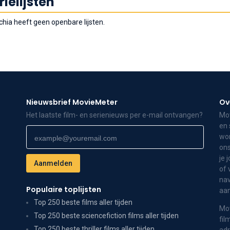
rielijsten
chia heeft geen openbare lijsten.
Nieuwsbrief MovieMeter
Ov
Het laatste film- en serienieuws per e-mail ontvangen?
Mov
en 
wor
ons
je 
of 
nav
Populaire toplijsten
aa
Top 250 beste films aller tijden
Mov
Top 250 beste sciencefiction films aller tijden
fil
Top 250 beste thriller films aller tijden