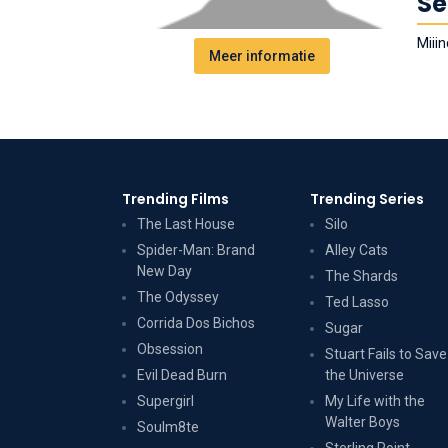
Se
Miiin
Meer informatie
Trending Films
Trending Series
The Last House
Silo
Spider-Man: Brand
Alley Cats
New Day
The Shards
The Odyssey
Ted Lasso
Corrida Dos Bichos
Sugar
Obsession
Stuart Fails to Save
Evil Dead Burn
the Universe
Supergirl
My Life with the
Walter Boys
Soulm8te